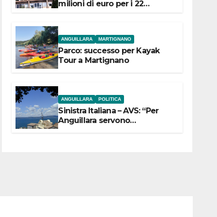
milioni di euro per i 22
Comuni dell’Etruria
Meridionale
ANGUILLARA
MARTIGNANO
Parco: successo per Kayak
Tour a Martignano
ANGUILLARA
POLITICA
Sinistra Italiana – AVS: “Per
Anguillara servono
trasparenza, partecipazione e
scelte politiche coraggiose”