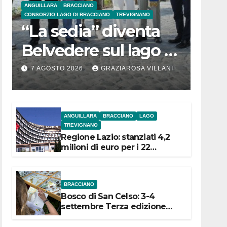
ANGUILLARA
BRACCIANO
CONSORZIO LAGO DI BRACCIANO
TREVIGNANO
“La sedia” diventa
Belvedere sul lago di
Bracciano: ieri
7 AGOSTO 2026
GRAZIAROSA VILLANI
l’inaugurazione
ANGUILLARA
BRACCIANO
LAGO
TREVIGNANO
Regione Lazio: stanziati 4,2
milioni di euro per i 22
Comuni dell’Etruria
Meridionale
BRACCIANO
Bosco di San Celso: 3-4
settembre Terza edizione
Festival “Storie in cielo e in
terra”