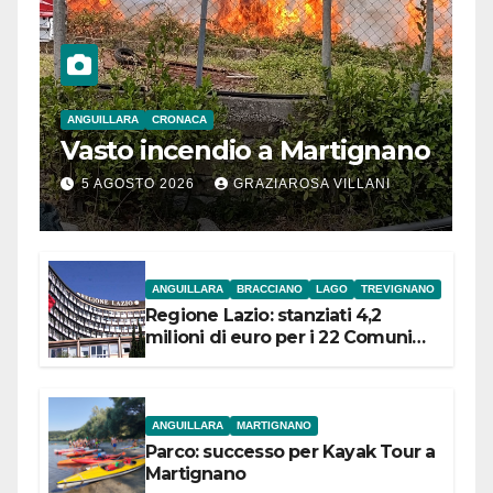
ANGUILLARA
CRONACA
Vasto incendio a Martignano
5 AGOSTO 2026
GRAZIAROSA VILLANI
ANGUILLARA
BRACCIANO
LAGO
TREVIGNANO
Regione Lazio: stanziati 4,2
milioni di euro per i 22 Comuni
dell’Etruria Meridionale
ANGUILLARA
MARTIGNANO
Parco: successo per Kayak Tour a
Martignano