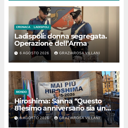
CRONACA
LADISPOLI
Ladispoli: donna segregata.
Operazione dell’Arma
6 AGOSTO 2026
GRAZIAROSA VILLANI
MONDO
Hiroshima: Sanna “Questo
81esimo anniversario sia un
monito per tutti”
6 AGOSTO 2026
GRAZIAROSA VILLANI