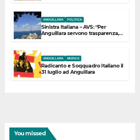
ANGUILLARA
POLITICA
Sinistra Italiana – AVS: “Per
Anguillara servono trasparenza,
partecipazione e scelte politiche
coraggiose”
ANGUILLARA
MUSICA
Radicanto e Soqquadro Italiano il
31 luglio ad Anguillara
You missed