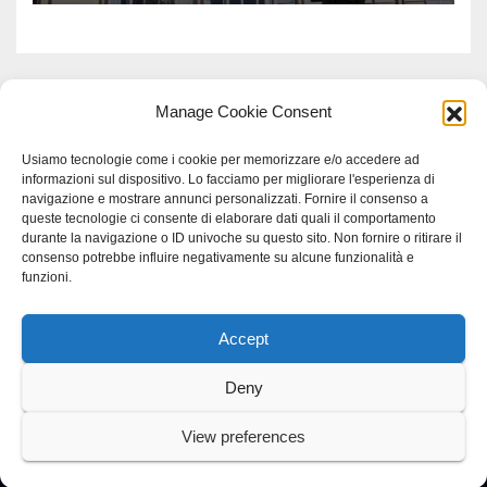
Manage Cookie Consent
Usiamo tecnologie come i cookie per memorizzare e/o accedere ad
informazioni sul dispositivo. Lo facciamo per migliorare l'esperienza di
navigazione e mostrare annunci personalizzati. Fornire il consenso a
queste tecnologie ci consente di elaborare dati quali il comportamento
durante la navigazione o ID univoche su questo sito. Non fornire o ritirare il
consenso potrebbe influire negativamente su alcune funzionalità e
funzioni.
Accept
Proudly powered by WordPress
|
Tema: Newspaperex di
Themeansar
.
Deny
Home
Gerenza
home
Lavoro
Scienza
studio specialistico bracciano
View preferences
Villani Comunicazione