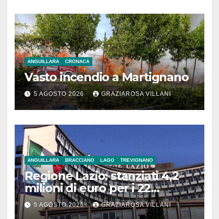
ANGUILLARA
CRONACA
Vasto incendio a Martignano
5 AGOSTO 2026
GRAZIAROSA VILLANI
ANGUILLARA
BRACCIANO
LAGO
TREVIGNANO
Regione Lazio: stanziati 4,2
milioni di euro per i 22
Comuni dell’Etruria
5 AGOSTO 2026
GRAZIAROSA VILLANI
Meridionale