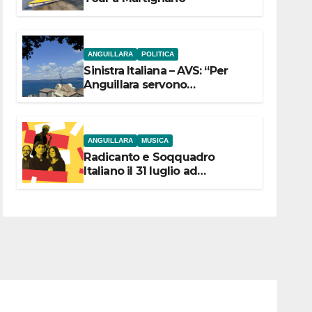
ANGUILLARA
POLITICA
Sinistra Italiana – AVS: “Per
Anguillara servono
trasparenza, partecipazione e
scelte politiche coraggiose”
ANGUILLARA
MUSICA
Radicanto e Soqquadro
Italiano il 31 luglio ad
Anguillara