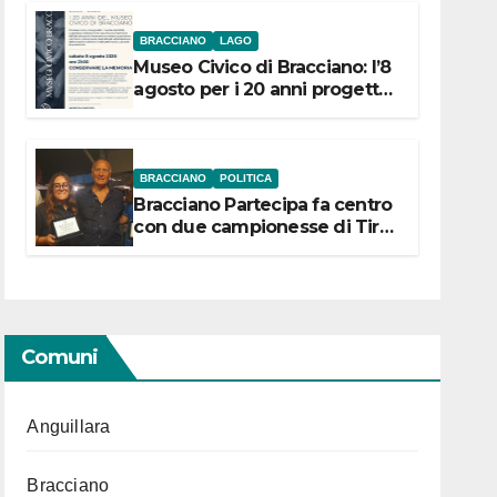
BRACCIANO
LAGO
Museo Civico di Bracciano: l’8
agosto per i 20 anni progetto
“Conservare la memoria”
BRACCIANO
POLITICA
Bracciano Partecipa fa centro
con due campionesse di Tiro
a Segno in vista delle urne
Comuni
Anguillara
Bracciano