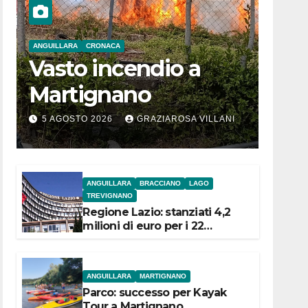
ANGUILLARA
CRONACA
Vasto incendio a
Martignano
5 AGOSTO 2026
GRAZIAROSA VILLANI
ANGUILLARA
BRACCIANO
LAGO
TREVIGNANO
Regione Lazio: stanziati 4,2
milioni di euro per i 22
Comuni dell’Etruria
Meridionale
ANGUILLARA
MARTIGNANO
Parco: successo per Kayak
Tour a Martignano