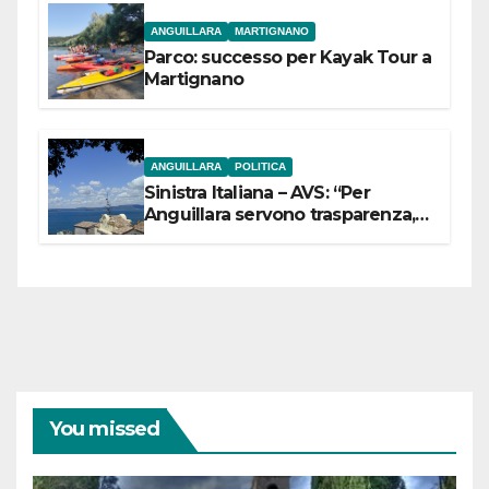
ANGUILLARA
MARTIGNANO
Parco: successo per Kayak Tour a
Martignano
ANGUILLARA
POLITICA
Sinistra Italiana – AVS: “Per
Anguillara servono trasparenza,
partecipazione e scelte politiche
coraggiose”
You missed