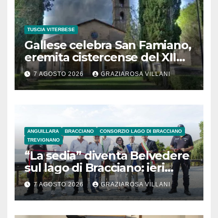
TUSCIA VITERBESE
Gallese celebra San Famiano,
eremita cistercense del XII
secolo
7 AGOSTO 2026
GRAZIAROSA VILLANI
ANGUILLARA
BRACCIANO
CONSORZIO LAGO DI BRACCIANO
TREVIGNANO
“La sedia” diventa Belvedere
sul lago di Bracciano: ieri
l’inaugurazione
7 AGOSTO 2026
GRAZIAROSA VILLANI