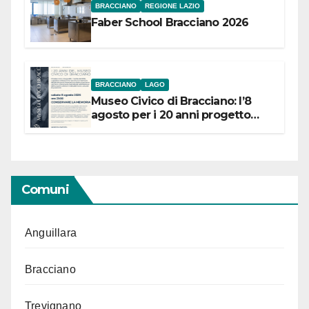
BRACCIANO
REGIONE LAZIO
Faber School Bracciano 2026
BRACCIANO
LAGO
Museo Civico di Bracciano: l’8
agosto per i 20 anni progetto
“Conservare la memoria”
Comuni
Anguillara
Bracciano
Trevignano