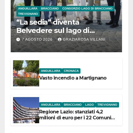
ANGUILLARA
BRACCIANO
CONSORZIO LAGO DI BRACCIANO
TREVIGNANO
“La sedia” diventa
Belvedere sul lago di
Bracciano: ieri
7 AGOSTO 2026
GRAZIAROSA VILLANI
l’inaugurazione
ANGUILLARA
CRONACA
Vasto incendio a Martignano
ANGUILLARA
BRACCIANO
LAGO
TREVIGNANO
Regione Lazio: stanziati 4,2
milioni di euro per i 22 Comuni
dell’Etruria Meridionale