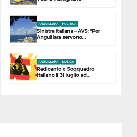
ANGUILLARA
POLITICA
Sinistra Italiana – AVS: “Per
Anguillara servono
trasparenza, partecipazione e
scelte politiche coraggiose”
ANGUILLARA
MUSICA
Radicanto e Soqquadro
Italiano il 31 luglio ad
Anguillara