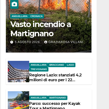
ANGUILLARA
CRONACA
Vasto incendio a
Martignano
5 AGOSTO 2026
GRAZIAROSA VILLANI
ANGUILLARA
BRACCIANO
LAGO
TREVIGNANO
Regione Lazio: stanziati 4,2
milioni di euro per i 22
Comuni dell’Etruria
Meridionale
ANGUILLARA
MARTIGNANO
Parco: successo per Kayak
Tour a Martignano