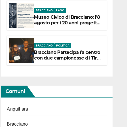
BRACCIANO
LAGO
Museo Civico di Bracciano: l’8
agosto per i 20 anni progetto
“Conservare la memoria”
BRACCIANO
POLITICA
Bracciano Partecipa fa centro
con due campionesse di Tiro
a Segno in vista delle urne
Comuni
Anguillara
Bracciano