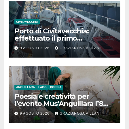
CIVITAVECCHIA
Porto di Civitavecchia:
effettuato il primo
rifornimento di GNL ad una
9 AGOSTO 2026
GRAZIAROSA VILLANI
nave da crociera
ANGUILLARA
LAGO
POESIA
Poesia e creatività per
l’evento Mus’Anguillara l’8
agosto 2026 al Museo
9 AGOSTO 2026
GRAZIAROSA VILLANI
Contadino