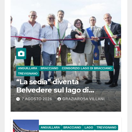
ANGUILLARA
BRACCIANO
CONSORZIO LAGO DI BRACCIANO
TREVIGNANO
“La sedia” diventa
Belvedere sul lago di
Bracciano: ieri
7 AGOSTO 2026
GRAZIAROSA VILLANI
l’inaugurazione
ANGUILLARA
BRACCIANO
LAGO
TREVIGNANO