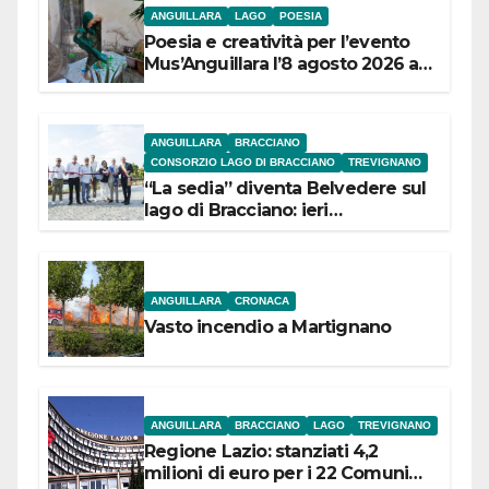
ANGUILLARA
LAGO
POESIA
Poesia e creatività per l’evento
Mus’Anguillara l’8 agosto 2026 al
Museo Contadino
ANGUILLARA
BRACCIANO
CONSORZIO LAGO DI BRACCIANO
TREVIGNANO
“La sedia” diventa Belvedere sul
lago di Bracciano: ieri
l’inaugurazione
ANGUILLARA
CRONACA
Vasto incendio a Martignano
ANGUILLARA
BRACCIANO
LAGO
TREVIGNANO
Regione Lazio: stanziati 4,2
milioni di euro per i 22 Comuni