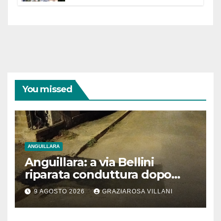
dell’Etruria Meridionale
You missed
ANGUILLARA
Anguillara: a via Bellini
riparata conduttura dopo
segnalazione IdD
9 AGOSTO 2026
GRAZIAROSA VILLANI