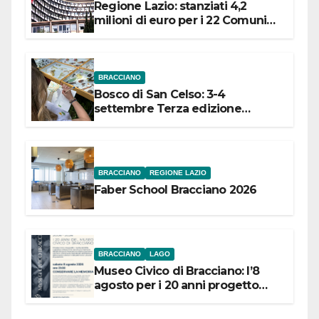
Regione Lazio: stanziati 4,2
milioni di euro per i 22 Comuni
dell’Etruria Meridionale
BRACCIANO
Bosco di San Celso: 3-4
settembre Terza edizione
Festival “Storie in cielo e in terra”
BRACCIANO
REGIONE LAZIO
Faber School Bracciano 2026
BRACCIANO
LAGO
Museo Civico di Bracciano: l’8
agosto per i 20 anni progetto
“Conservare la memoria”