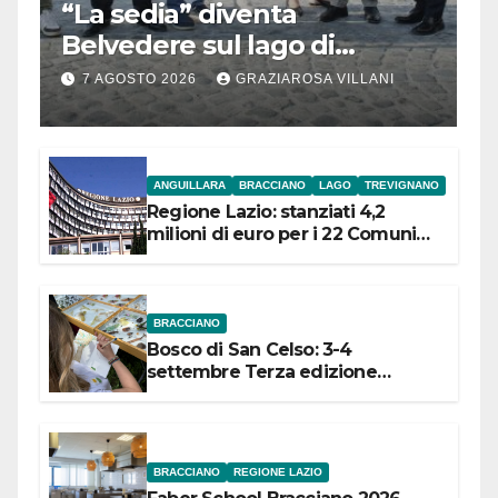
“La sedia” diventa
Belvedere sul lago di
Bracciano: ieri
7 AGOSTO 2026
GRAZIAROSA VILLANI
l’inaugurazione
ANGUILLARA
BRACCIANO
LAGO
TREVIGNANO
Regione Lazio: stanziati 4,2
milioni di euro per i 22 Comuni
dell’Etruria Meridionale
BRACCIANO
Bosco di San Celso: 3-4
settembre Terza edizione
Festival “Storie in cielo e in terra”
BRACCIANO
REGIONE LAZIO