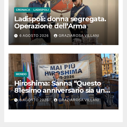
CRONACA
LADISPOLI
Ladispoli: donna segregata.
Operazione dell’Arma
6 AGOSTO 2026
GRAZIAROSA VILLANI
MONDO
Hiroshima: Sanna “Questo
81esimo anniversario sia un
monito per tutti”
6 AGOSTO 2026
GRAZIAROSA VILLANI