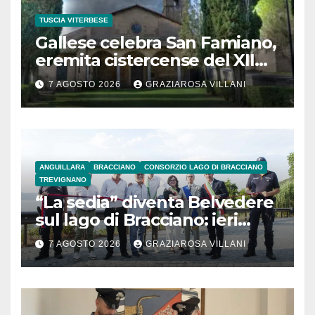
TUSCIA VITERBESE
Gallese celebra San Famiano,
eremita cistercense del XII
secolo
7 AGOSTO 2026
GRAZIAROSA VILLANI
ANGUILLARA
BRACCIANO
CONSORZIO LAGO DI BRACCIANO
TREVIGNANO
“La sedia” diventa Belvedere
sul lago di Bracciano: ieri
l’inaugurazione
7 AGOSTO 2026
GRAZIAROSA VILLANI