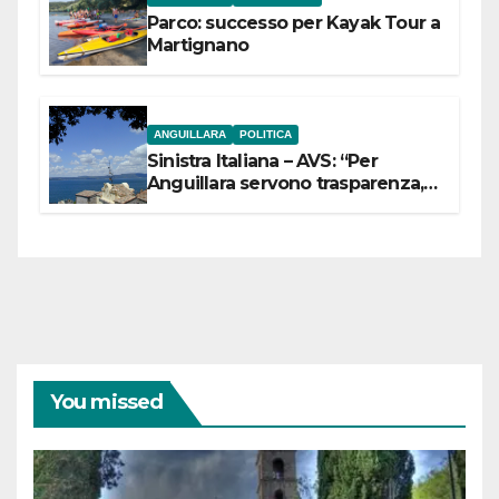
Parco: successo per Kayak Tour a
Martignano
ANGUILLARA
POLITICA
Sinistra Italiana – AVS: “Per
Anguillara servono trasparenza,
partecipazione e scelte politiche
coraggiose”
You missed