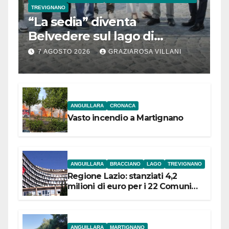
TREVIGNANO
“La sedia” diventa
Belvedere sul lago di
Bracciano: ieri
7 AGOSTO 2026
GRAZIAROSA VILLANI
l’inaugurazione
ANGUILLARA
CRONACA
Vasto incendio a Martignano
ANGUILLARA
BRACCIANO
LAGO
TREVIGNANO
Regione Lazio: stanziati 4,2
milioni di euro per i 22 Comuni
dell’Etruria Meridionale
ANGUILLARA
MARTIGNANO