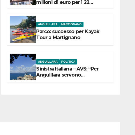
milioni di euro per i 22
Comuni dell’Etruria
Meridionale
ANGUILLARA
MARTIGNANO
Parco: successo per Kayak
Tour a Martignano
ANGUILLARA
POLITICA
Sinistra Italiana – AVS: “Per
Anguillara servono
trasparenza, partecipazione e
scelte politiche coraggiose”