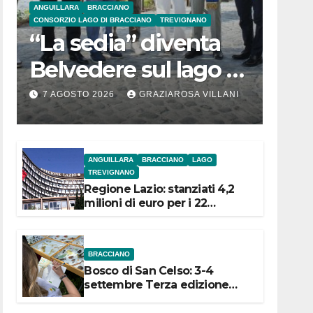
ANGUILLARA
BRACCIANO
CONSORZIO LAGO DI BRACCIANO
TREVIGNANO
“La sedia” diventa
Belvedere sul lago di
Bracciano: ieri
7 AGOSTO 2026
GRAZIAROSA VILLANI
l’inaugurazione
ANGUILLARA
BRACCIANO
LAGO
TREVIGNANO
Regione Lazio: stanziati 4,2
milioni di euro per i 22
Comuni dell’Etruria
Meridionale
BRACCIANO
Bosco di San Celso: 3-4
settembre Terza edizione
Festival “Storie in cielo e in
terra”