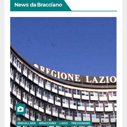
News da Bracciano
ANGUILLARA
BRACCIANO
LAGO
TREVIGNANO