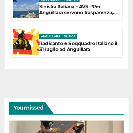
Sinistra Italiana – AVS: “Per
Anguillara servono trasparenza,
partecipazione e scelte politiche
coraggiose”
ANGUILLARA
MUSICA
Radicanto e Soqquadro Italiano il
31 luglio ad Anguillara
You missed