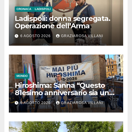
CRONACA
LADISPOLI
Ladispoli: donna segregata.
Operazione dell’Arma
6 AGOSTO 2026
GRAZIAROSA VILLANI
MONDO
Hiroshima: Sanna “Questo
81esimo anniversario sia un
monito per tutti”
6 AGOSTO 2026
GRAZIAROSA VILLANI