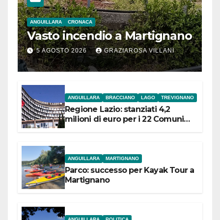
ANGUILLARA
CRONACA
Vasto incendio a Martignano
5 AGOSTO 2026
GRAZIAROSA VILLANI
ANGUILLARA
BRACCIANO
LAGO
TREVIGNANO
Regione Lazio: stanziati 4,2
milioni di euro per i 22 Comuni
dell’Etruria Meridionale
ANGUILLARA
MARTIGNANO
Parco: successo per Kayak Tour a
Martignano
ANGUILLARA
POLITICA