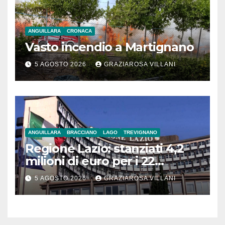
ANGUILLARA
CRONACA
Vasto incendio a Martignano
5 AGOSTO 2026
GRAZIAROSA VILLANI
ANGUILLARA
BRACCIANO
LAGO
TREVIGNANO
Regione Lazio: stanziati 4,2
milioni di euro per i 22
Comuni dell’Etruria
5 AGOSTO 2026
GRAZIAROSA VILLANI
Meridionale