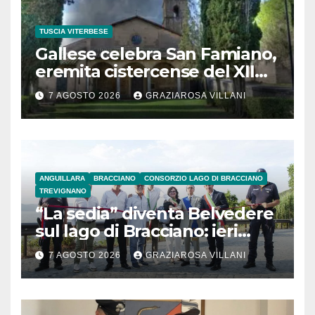
TUSCIA VITERBESE
Gallese celebra San Famiano,
eremita cistercense del XII
secolo
7 AGOSTO 2026
GRAZIAROSA VILLANI
ANGUILLARA
BRACCIANO
CONSORZIO LAGO DI BRACCIANO
TREVIGNANO
“La sedia” diventa Belvedere
sul lago di Bracciano: ieri
l’inaugurazione
7 AGOSTO 2026
GRAZIAROSA VILLANI