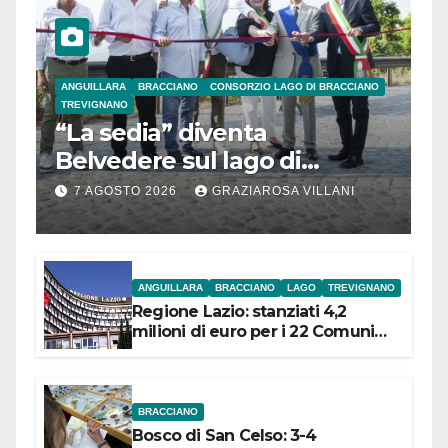
ANGUILLARA
BRACCIANO
CONSORZIO LAGO DI BRACCIANO
TREVIGNANO
“La sedia” diventa
Belvedere sul lago di
Bracciano: ieri
7 AGOSTO 2026
GRAZIAROSA VILLANI
l’inaugurazione
ANGUILLARA
BRACCIANO
LAGO
TREVIGNANO
Regione Lazio: stanziati 4,2
milioni di euro per i 22 Comuni
dell’Etruria Meridionale
BRACCIANO
Bosco di San Celso: 3-4