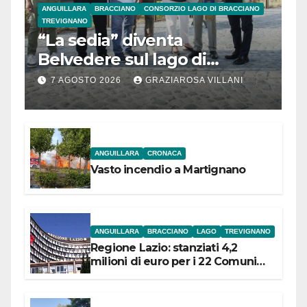
ANGUILLARA
BRACCIANO
CONSORZIO LAGO DI BRACCIANO
TREVIGNANO
“La sedia” diventa
Belvedere sul lago di
Bracciano: ieri
7 AGOSTO 2026
GRAZIAROSA VILLANI
l’inaugurazione
ANGUILLARA
CRONACA
Vasto incendio a Martignano
ANGUILLARA
BRACCIANO
LAGO
TREVIGNANO
Regione Lazio: stanziati 4,2
milioni di euro per i 22 Comuni
dell’Etruria Meridionale