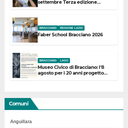
settembre Terza edizione
Festival “Storie in cielo e in terra”
BRACCIANO
REGIONE LAZIO
Faber School Bracciano 2026
BRACCIANO
LAGO
Museo Civico di Bracciano: l’8
agosto per i 20 anni progetto
“Conservare la memoria”
Comuni
Anguillara