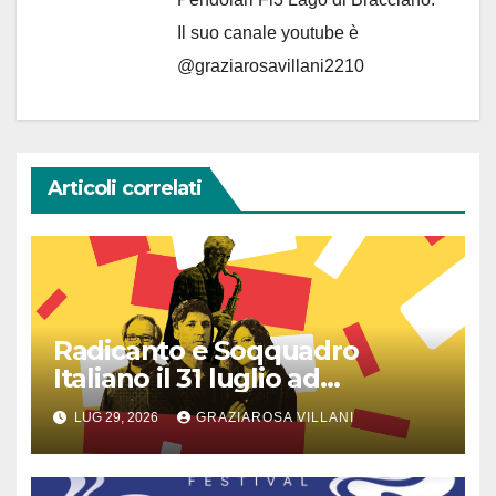
Il suo canale youtube è
@graziarosavillani2210
Articoli correlati
Radicanto e Soqquadro
Italiano il 31 luglio ad
Anguillara
LUG 29, 2026
GRAZIAROSA VILLANI