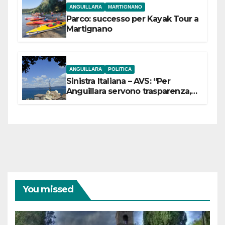
ANGUILLARA
MARTIGNANO
Parco: successo per Kayak Tour a
Martignano
ANGUILLARA
POLITICA
Sinistra Italiana – AVS: “Per
Anguillara servono trasparenza,
partecipazione e scelte politiche
coraggiose”
You missed