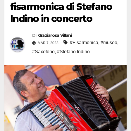
fisarmonica di Stefano
Indino in concerto
Di
Graziarosa Villani
#Fisarmonica
,
#museo
,
MAR 7, 2023
#Saxofono
,
#Stefano Indino