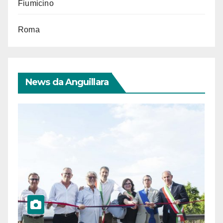
Fiumicino
Roma
News da Anguillara