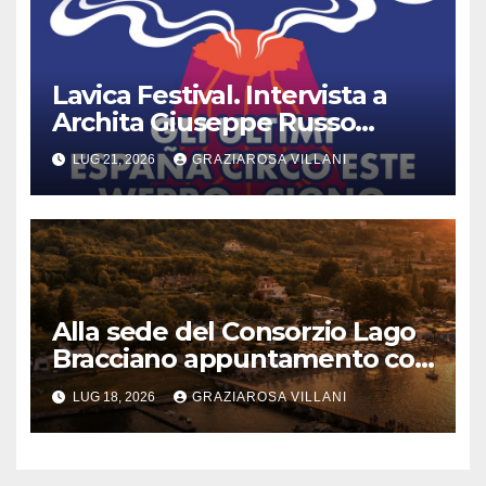
Lavica Festival. Intervista a
Archita Giuseppe Russo
dell’Associazione Aurora
LUG 21, 2026
GRAZIAROSA VILLANI
Alla sede del Consorzio Lago
Bracciano appuntamento col
Bel Canto: domenica 19 luglio
LUG 18, 2026
GRAZIAROSA VILLANI
2026 alle 19 concerto lirico ad
ingresso libero