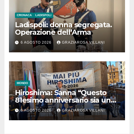
CRONACA
LADISPOLI
Ladispoli: donna segregata.
Operazione dell’Arma
6 AGOSTO 2026
GRAZIAROSA VILLANI
MONDO
Hiroshima: Sanna “Questo
81esimo anniversario sia un
monito per tutti”
6 AGOSTO 2026
GRAZIAROSA VILLANI