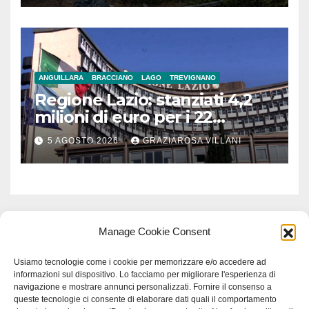
ANGUILLARA
BRACCIANO
LAGO
TREVIGNANO
Regione Lazio: stanziati 4,2
milioni di euro per i 22
Comuni dell’Etruria
5 AGOSTO 2026
GRAZIAROSA VILLANI
Meridionale
Manage Cookie Consent
Usiamo tecnologie come i cookie per memorizzare e/o accedere ad
informazioni sul dispositivo. Lo facciamo per migliorare l'esperienza di
navigazione e mostrare annunci personalizzati. Fornire il consenso a
queste tecnologie ci consente di elaborare dati quali il comportamento