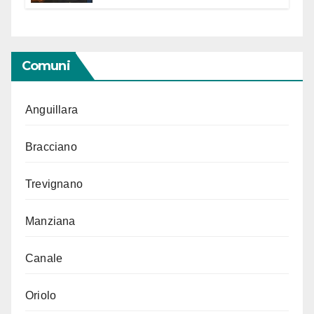
Segno in vista delle urne
Comuni
Anguillara
Bracciano
Trevignano
Manziana
Canale
Oriolo