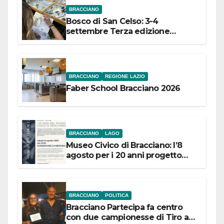
BRACCIANO
Bosco di San Celso: 3-4
settembre Terza edizione
Festival “Storie in cielo e in terra”
BRACCIANO
REGIONE LAZIO
Faber School Bracciano 2026
BRACCIANO
LAGO
Museo Civico di Bracciano: l’8
agosto per i 20 anni progetto
“Conservare la memoria”
BRACCIANO
POLITICA
Bracciano Partecipa fa centro
con due campionesse di Tiro a