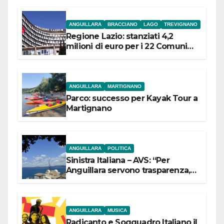
ANGUILLARA
BRACCIANO
LAGO
TREVIGNANO
Regione Lazio: stanziati 4,2
milioni di euro per i 22 Comuni
dell’Etruria Meridionale
ANGUILLARA
MARTIGNANO
Parco: successo per Kayak Tour a
Martignano
ANGUILLARA
POLITICA
Sinistra Italiana – AVS: “Per
Anguillara servono trasparenza,
partecipazione e scelte politiche
coraggiose”
ANGUILLARA
MUSICA
Radicanto e Soqquadro Italiano il