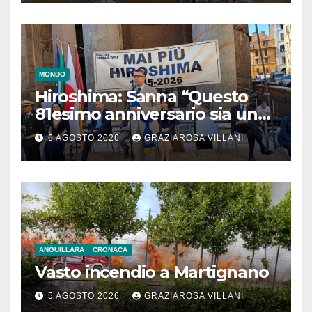
MONDO
Hiroshima: Sanna “Questo
81esimo anniversario sia un
monito per tutti”
6 AGOSTO 2026
GRAZIAROSA VILLANI
ANGUILLARA
CRONACA
Vasto incendio a Martignano
5 AGOSTO 2026
GRAZIAROSA VILLANI