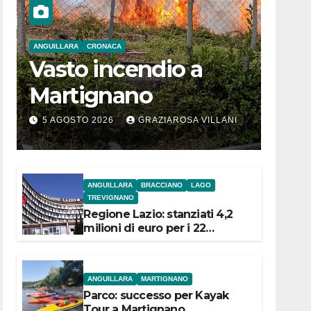
ANGUILLARA
CRONACA
Vasto incendio a
Martignano
5 AGOSTO 2026
GRAZIAROSA VILLANI
ANGUILLARA
BRACCIANO
LAGO
TREVIGNANO
Regione Lazio: stanziati 4,2
milioni di euro per i 22
Comuni dell’Etruria
Meridionale
ANGUILLARA
MARTIGNANO
Parco: successo per Kayak
Tour a Martignano