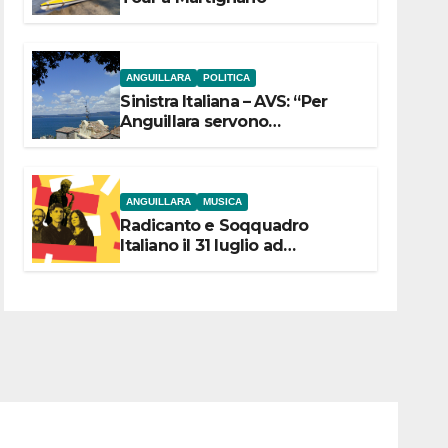
ANGUILLARA
POLITICA
Sinistra Italiana – AVS: “Per
Anguillara servono
trasparenza, partecipazione e
scelte politiche coraggiose”
ANGUILLARA
MUSICA
Radicanto e Soqquadro
Italiano il 31 luglio ad
Anguillara