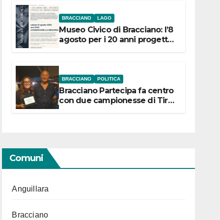
BRACCIANO
LAGO
Museo Civico di Bracciano: l’8
agosto per i 20 anni progetto
“Conservare la memoria”
BRACCIANO
POLITICA
Bracciano Partecipa fa centro
con due campionesse di Tiro
a Segno in vista delle urne
Comuni
Anguillara
Bracciano