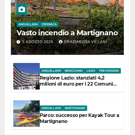
ANGUILLARA
CRONACA
Vasto incendio a Martignano
5 AGOSTO 2026
GRAZIAROSA VILLANI
ANGUILLARA
BRACCIANO
LAGO
TREVIGNANO
Regione Lazio: stanziati 4,2
milioni di euro per i 22 Comuni
dell’Etruria Meridionale
ANGUILLARA
MARTIGNANO
Parco: successo per Kayak Tour a
Martignano