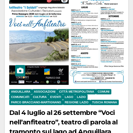
ANGUILLARA
ASSOCIAZIONI
CITTÀ METROPOLITANA
COMUNI
COMUNICATI
CULTURA
EVENTI
LAGO
LAZIO
PARCO BRACCIANO-MARTIGNANO
REGIONE LAZIO
TUSCIA ROMANA
Dal 4 luglio al 26 settembre “Voci
nell’anfiteatro”, teatro di parola al
tramonto sul lago ad Anguillara