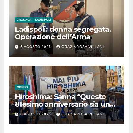
CRONACA
LADISPOLI
Ladispoli: donna segregata.
Operazione dell’Arma
6 AGOSTO 2026
GRAZIAROSA VILLANI
MONDO
Hiroshima: Sanna “Questo
81esimo anniversario sia un
monito per tutti”
6 AGOSTO 2026
GRAZIAROSA VILLANI