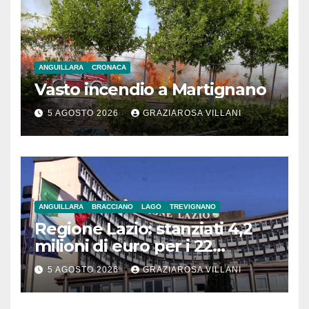
ANGUILLARA
CRONACA
Vasto incendio a Martignano
5 AGOSTO 2026
GRAZIAROSA VILLANI
ANGUILLARA
BRACCIANO
LAGO
TREVIGNANO
Regione Lazio: stanziati 4,2
milioni di euro per i 22
Comuni dell’Etruria
5 AGOSTO 2026
GRAZIAROSA VILLANI
Meridionale