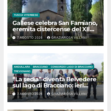
TUSCIA VITERBESE
Gallese celebra San Famiano,
eremita cistercense del XII
secolo
7 AGOSTO 2026
GRAZIAROSA VILLANI
ANGUILLARA
BRACCIANO
CONSORZIO LAGO DI BRACCIANO
TREVIGNANO
“La sedia” diventa Belvedere
sul lago di Bracciano: ieri
l’inaugurazione
7 AGOSTO 2026
GRAZIAROSA VILLANI