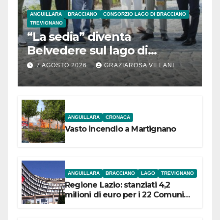
ANGUILLARA
BRACCIANO
CONSORZIO LAGO DI BRACCIANO
TREVIGNANO
“La sedia” diventa
Belvedere sul lago di
Bracciano: ieri
7 AGOSTO 2026
GRAZIAROSA VILLANI
l’inaugurazione
ANGUILLARA
CRONACA
Vasto incendio a Martignano
ANGUILLARA
BRACCIANO
LAGO
TREVIGNANO
Regione Lazio: stanziati 4,2
milioni di euro per i 22 Comuni
dell’Etruria Meridionale