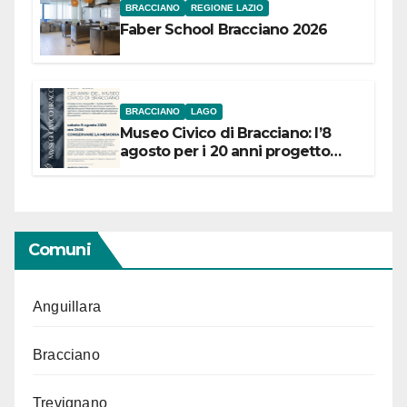
BRACCIANO
REGIONE LAZIO
Faber School Bracciano 2026
BRACCIANO
LAGO
Museo Civico di Bracciano: l’8
agosto per i 20 anni progetto
“Conservare la memoria”
Comuni
Anguillara
Bracciano
Trevignano