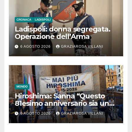
CRONACA
LADISPOLI
Ladispoli: donna segregata.
Operazione dell’Arma
6 AGOSTO 2026
GRAZIAROSA VILLANI
MONDO
Hiroshima: Sanna “Questo
81esimo anniversario sia un
monito per tutti”
6 AGOSTO 2026
GRAZIAROSA VILLANI