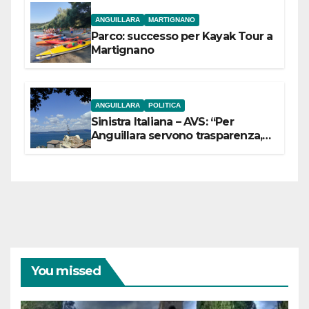
ANGUILLARA
MARTIGNANO
Parco: successo per Kayak Tour a
Martignano
ANGUILLARA
POLITICA
Sinistra Italiana – AVS: “Per
Anguillara servono trasparenza,
partecipazione e scelte politiche
coraggiose”
You missed