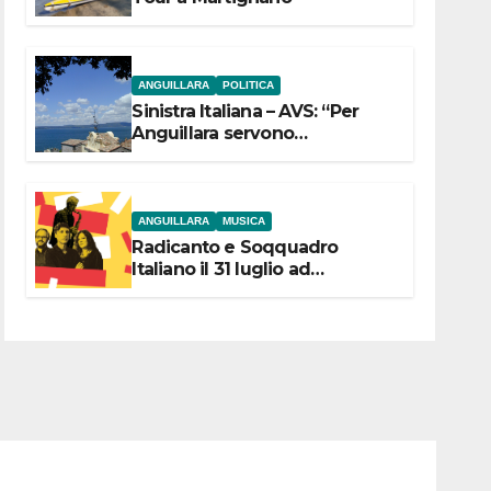
ANGUILLARA
POLITICA
Sinistra Italiana – AVS: “Per
Anguillara servono
trasparenza, partecipazione e
scelte politiche coraggiose”
ANGUILLARA
MUSICA
Radicanto e Soqquadro
Italiano il 31 luglio ad
Anguillara