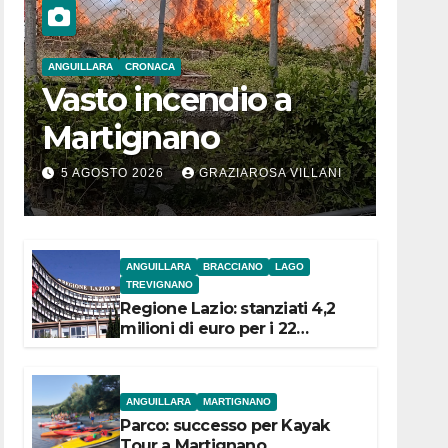
ANGUILLARA
CRONACA
Vasto incendio a
Martignano
5 AGOSTO 2026
GRAZIAROSA VILLANI
ANGUILLARA
BRACCIANO
LAGO
TREVIGNANO
Regione Lazio: stanziati 4,2
milioni di euro per i 22
Comuni dell’Etruria
Meridionale
ANGUILLARA
MARTIGNANO
Parco: successo per Kayak
Tour a Martignano