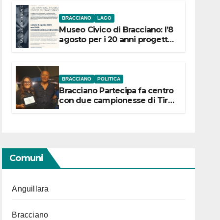
BRACCIANO
LAGO
Museo Civico di Bracciano: l’8
agosto per i 20 anni progetto
“Conservare la memoria”
BRACCIANO
POLITICA
Bracciano Partecipa fa centro
con due campionesse di Tiro
a Segno in vista delle urne
Comuni
Anguillara
Bracciano