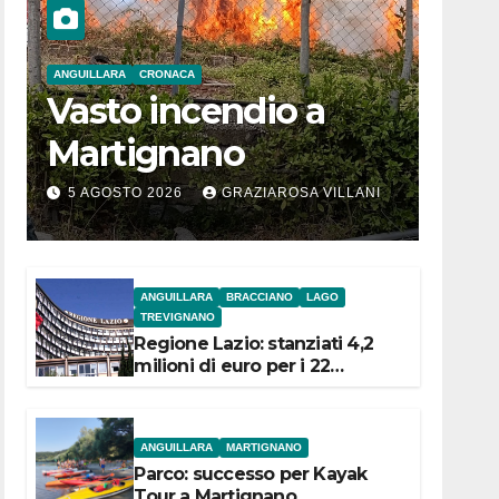
ANGUILLARA
CRONACA
Vasto incendio a
Martignano
5 AGOSTO 2026
GRAZIAROSA VILLANI
ANGUILLARA
BRACCIANO
LAGO
TREVIGNANO
Regione Lazio: stanziati 4,2
milioni di euro per i 22
Comuni dell’Etruria
Meridionale
ANGUILLARA
MARTIGNANO
Parco: successo per Kayak
Tour a Martignano