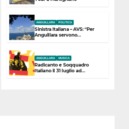
ANGUILLARA
POLITICA
Sinistra Italiana – AVS: “Per
Anguillara servono
trasparenza, partecipazione e
scelte politiche coraggiose”
ANGUILLARA
MUSICA
Radicanto e Soqquadro
Italiano il 31 luglio ad
Anguillara