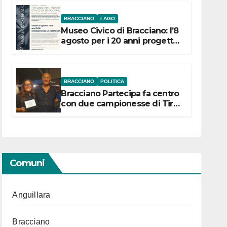
BRACCIANO
LAGO
Museo Civico di Bracciano: l’8
agosto per i 20 anni progetto
“Conservare la memoria”
BRACCIANO
POLITICA
Bracciano Partecipa fa centro
con due campionesse di Tiro
a Segno in vista delle urne
Comuni
Anguillara
Bracciano