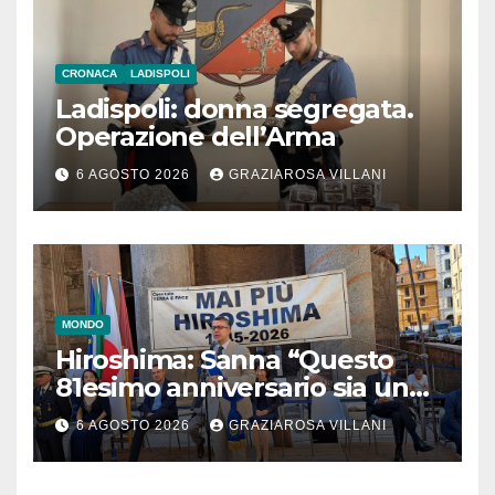
CRONACA
LADISPOLI
Ladispoli: donna segregata.
Operazione dell’Arma
6 AGOSTO 2026
GRAZIAROSA VILLANI
MONDO
Hiroshima: Sanna “Questo
81esimo anniversario sia un
monito per tutti”
6 AGOSTO 2026
GRAZIAROSA VILLANI