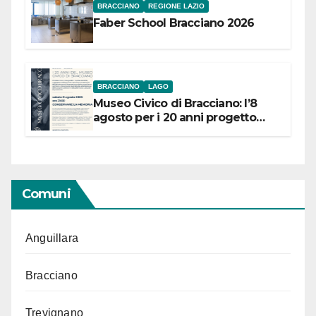
BRACCIANO
REGIONE LAZIO
Faber School Bracciano 2026
BRACCIANO
LAGO
Museo Civico di Bracciano: l’8
agosto per i 20 anni progetto
“Conservare la memoria”
Comuni
Anguillara
Bracciano
Trevignano