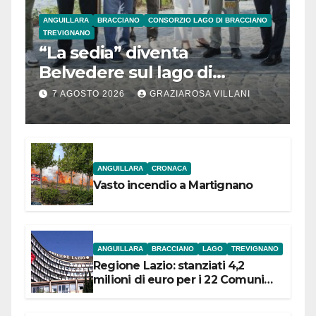
ANGUILLARA
BRACCIANO
CONSORZIO LAGO DI BRACCIANO
TREVIGNANO
“La sedia” diventa
Belvedere sul lago di
Bracciano: ieri
7 AGOSTO 2026
GRAZIAROSA VILLANI
l’inaugurazione
ANGUILLARA
CRONACA
Vasto incendio a Martignano
ANGUILLARA
BRACCIANO
LAGO
TREVIGNANO
Regione Lazio: stanziati 4,2
milioni di euro per i 22 Comuni
dell’Etruria Meridionale