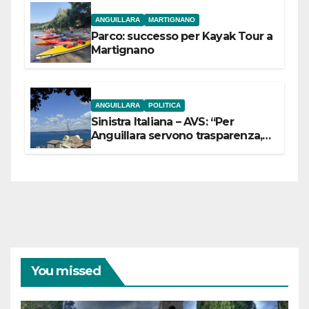
ANGUILLARA
MARTIGNANO
Parco: successo per Kayak Tour a
Martignano
ANGUILLARA
POLITICA
Sinistra Italiana – AVS: “Per
Anguillara servono trasparenza,
partecipazione e scelte politiche
coraggiose”
You missed