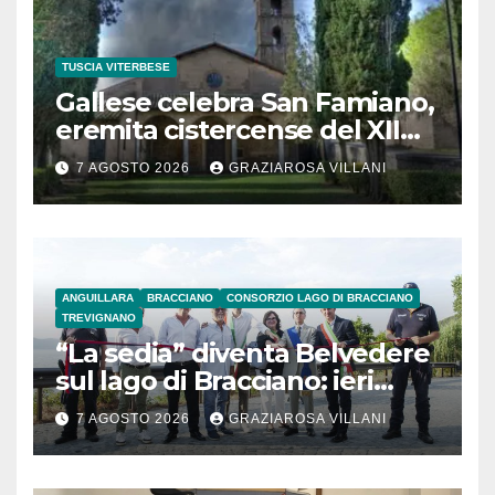
TUSCIA VITERBESE
Gallese celebra San Famiano,
eremita cistercense del XII
secolo
7 AGOSTO 2026
GRAZIAROSA VILLANI
ANGUILLARA
BRACCIANO
CONSORZIO LAGO DI BRACCIANO
TREVIGNANO
“La sedia” diventa Belvedere
sul lago di Bracciano: ieri
l’inaugurazione
7 AGOSTO 2026
GRAZIAROSA VILLANI