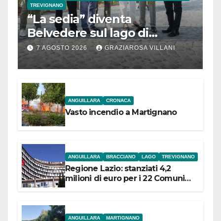
TREVIGNANO
“La sedia” diventa
Belvedere sul lago di
Bracciano: ieri
7 AGOSTO 2026
GRAZIAROSA VILLANI
l’inaugurazione
ANGUILLARA
CRONACA
Vasto incendio a Martignano
ANGUILLARA
BRACCIANO
LAGO
TREVIGNANO
Regione Lazio: stanziati 4,2
milioni di euro per i 22 Comuni
dell’Etruria Meridionale
ANGUILLARA
MARTIGNANO