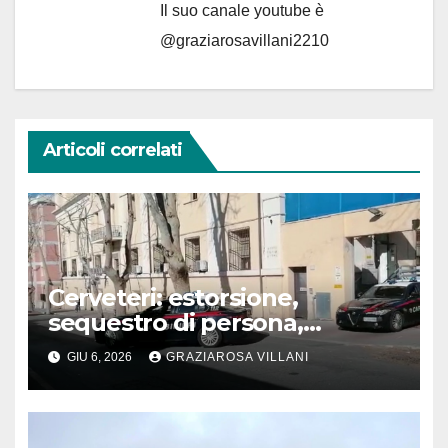
Il suo canale youtube è
@graziarosavillani2210
Articoli correlati
Cerveteri: estorsione,
sequestro di persona,
spaccio, violenza. Otto
GIU 6, 2026
GRAZIAROSA VILLANI
denunce