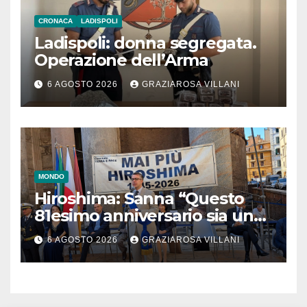
CRONACA
LADISPOLI
Ladispoli: donna segregata.
Operazione dell’Arma
6 AGOSTO 2026
GRAZIAROSA VILLANI
MONDO
Hiroshima: Sanna “Questo
81esimo anniversario sia un
monito per tutti”
6 AGOSTO 2026
GRAZIAROSA VILLANI