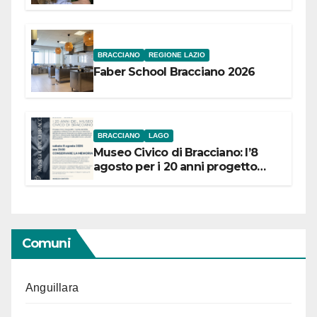
Festival “Storie in cielo e in terra”
BRACCIANO
REGIONE LAZIO
Faber School Bracciano 2026
BRACCIANO
LAGO
Museo Civico di Bracciano: l’8
agosto per i 20 anni progetto
“Conservare la memoria”
Comuni
Anguillara