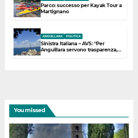
Parco: successo per Kayak Tour a
Martignano
ANGUILLARA
POLITICA
Sinistra Italiana – AVS: “Per
Anguillara servono trasparenza,
partecipazione e scelte politiche
coraggiose”
You missed