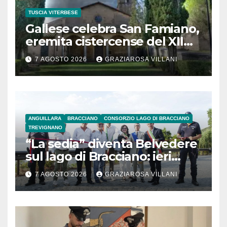
TUSCIA VITERBESE
Gallese celebra San Famiano,
eremita cistercense del XII
secolo
7 AGOSTO 2026
GRAZIAROSA VILLANI
ANGUILLARA
BRACCIANO
CONSORZIO LAGO DI BRACCIANO
TREVIGNANO
“La sedia” diventa Belvedere
sul lago di Bracciano: ieri
l’inaugurazione
7 AGOSTO 2026
GRAZIAROSA VILLANI