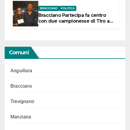
BRACCIANO
POLITICA
Bracciano Partecipa fa centro
con due campionesse di Tiro a
Segno in vista delle urne
Comuni
Anguillara
Bracciano
Trevignano
Manziana