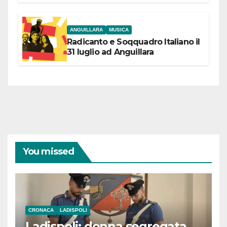
coraggiose”
ANGUILLARA
MUSICA
Radicanto e Soqquadro Italiano il
31 luglio ad Anguillara
You missed
CRONACA
LADISPOLI
Ladispoli: donna segregata.