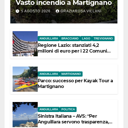
Vasto incendio a Martignano
5 AGOSTO 2026
GRAZIAROSA VILLANI
ANGUILLARA
BRACCIANO
LAGO
TREVIGNANO
Regione Lazio: stanziati 4,2
milioni di euro per i 22 Comuni
dell’Etruria Meridionale
ANGUILLARA
MARTIGNANO
Parco: successo per Kayak Tour a
Martignano
ANGUILLARA
POLITICA
Sinistra Italiana – AVS: “Per
Anguillara servono trasparenza,
partecipazione e scelte politiche