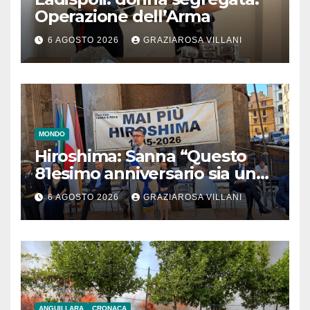
Operazione dell’Arma
6 AGOSTO 2026
GRAZIAROSA VILLANI
MONDO
Hiroshima: Sanna “Questo
81esimo anniversario sia un
monito per tutti”
6 AGOSTO 2026
GRAZIAROSA VILLANI
ANGUILLARA
CRONACA