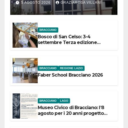
Comuni dell’Etruria
5 AGOSTO 2026
GRAZIAROSA VILLANI
Meridionale
BRACCIANO
Bosco di San Celso: 3-4
settembre Terza edizione
Festival “Storie in cielo e in terra”
BRACCIANO
REGIONE LAZIO
Faber School Bracciano 2026
BRACCIANO
LAGO
Museo Civico di Bracciano: l’8
agosto per i 20 anni progetto
“Conservare la memoria”