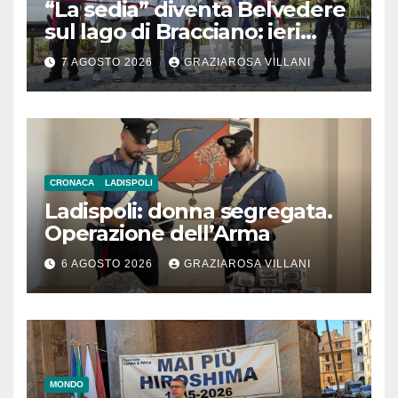
“La sedia” diventa Belvedere
sul lago di Bracciano: ieri
l’inaugurazione
7 AGOSTO 2026
GRAZIAROSA VILLANI
CRONACA
LADISPOLI
Ladispoli: donna segregata.
Operazione dell’Arma
6 AGOSTO 2026
GRAZIAROSA VILLANI
MONDO