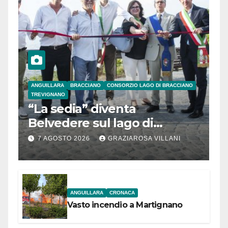
ANGUILLARA
BRACCIANO
CONSORZIO LAGO DI BRACCIANO
TREVIGNANO
“La sedia” diventa
Belvedere sul lago di
Bracciano: ieri
7 AGOSTO 2026
GRAZIAROSA VILLANI
l’inaugurazione
ANGUILLARA
CRONACA
Vasto incendio a Martignano