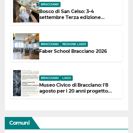
BRACCIANO
Bosco di San Celso: 3-4
settembre Terza edizione
Festival “Storie in cielo e in terra”
BRACCIANO
REGIONE LAZIO
Faber School Bracciano 2026
BRACCIANO
LAGO
Museo Civico di Bracciano: l’8
agosto per i 20 anni progetto
“Conservare la memoria”
Comuni