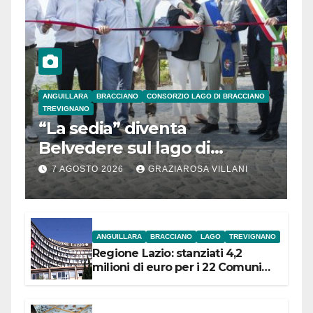
ANGUILLARA
BRACCIANO
CONSORZIO LAGO DI BRACCIANO
TREVIGNANO
“La sedia” diventa
Belvedere sul lago di
Bracciano: ieri
7 AGOSTO 2026
GRAZIAROSA VILLANI
l’inaugurazione
ANGUILLARA
BRACCIANO
LAGO
TREVIGNANO
Regione Lazio: stanziati 4,2
milioni di euro per i 22 Comuni
dell’Etruria Meridionale