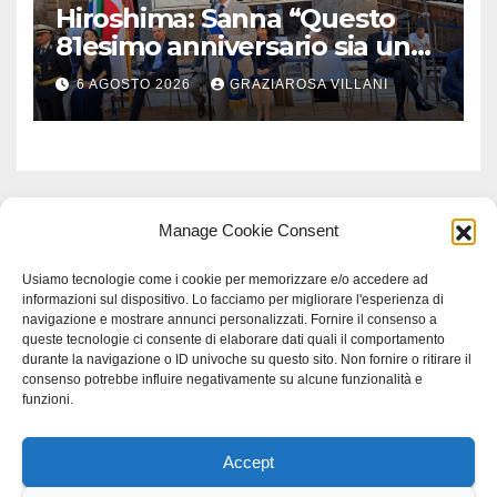
Hiroshima: Sanna “Questo
81esimo anniversario sia un
monito per tutti”
6 AGOSTO 2026
GRAZIAROSA VILLANI
Manage Cookie Consent
Usiamo tecnologie come i cookie per memorizzare e/o accedere ad
informazioni sul dispositivo. Lo facciamo per migliorare l'esperienza di
navigazione e mostrare annunci personalizzati. Fornire il consenso a
queste tecnologie ci consente di elaborare dati quali il comportamento
durante la navigazione o ID univoche su questo sito. Non fornire o ritirare il
consenso potrebbe influire negativamente su alcune funzionalità e
funzioni.
Accept
Proudly powered by WordPress
|
Tema: Newspaperex di
Themeansar
.