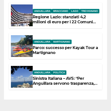
ANGUILLARA
BRACCIANO
LAGO
TREVIGNANO
Regione Lazio: stanziati 4,2
milioni di euro per i 22 Comuni
dell’Etruria Meridionale
ANGUILLARA
MARTIGNANO
Parco: successo per Kayak Tour a
Martignano
ANGUILLARA
POLITICA
Sinistra Italiana – AVS: “Per
Anguillara servono trasparenza,
partecipazione e scelte politiche
coraggiose”