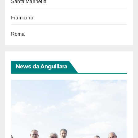
Santa Marinella
Fiumicino
Roma
News da Anguillara