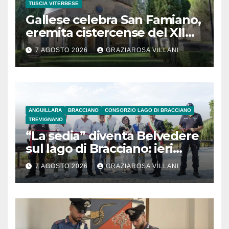
TUSCIA VITERBESE
Gallese celebra San Famiano,
eremita cistercense del XII
secolo
7 AGOSTO 2026
GRAZIAROSA VILLANI
ANGUILLARA
BRACCIANO
CONSORZIO LAGO DI BRACCIANO
TREVIGNANO
“La sedia” diventa Belvedere
sul lago di Bracciano: ieri
l’inaugurazione
7 AGOSTO 2026
GRAZIAROSA VILLANI