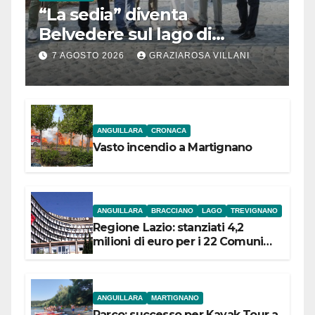
“La sedia” diventa
Belvedere sul lago di
Bracciano: ieri
7 AGOSTO 2026
GRAZIAROSA VILLANI
l’inaugurazione
ANGUILLARA
CRONACA
Vasto incendio a Martignano
ANGUILLARA
BRACCIANO
LAGO
TREVIGNANO
Regione Lazio: stanziati 4,2
milioni di euro per i 22 Comuni
dell’Etruria Meridionale
ANGUILLARA
MARTIGNANO
Parco: successo per Kayak Tour a