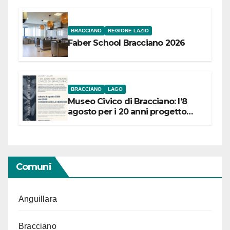
BRACCIANO
REGIONE LAZIO
Faber School Bracciano 2026
BRACCIANO
LAGO
Museo Civico di Bracciano: l’8
agosto per i 20 anni progetto
“Conservare la memoria”
Comuni
Anguillara
Bracciano