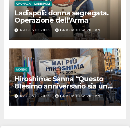
CRONACA
LADISPOLI
Ladispoli: donna segregata.
Operazione dell’Arma
6 AGOSTO 2026
GRAZIAROSA VILLANI
MONDO
Hiroshima: Sanna “Questo
81esimo anniversario sia un
monito per tutti”
6 AGOSTO 2026
GRAZIAROSA VILLANI