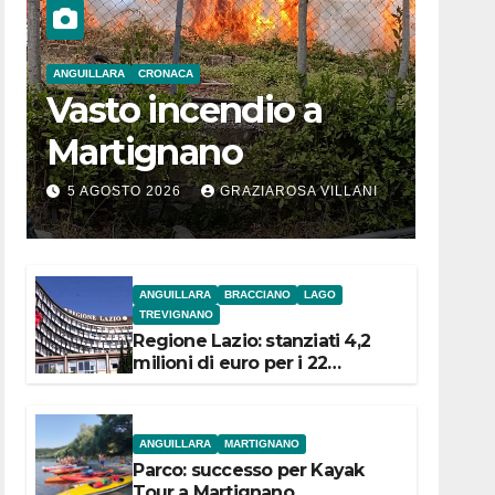
ANGUILLARA
CRONACA
Vasto incendio a
Martignano
5 AGOSTO 2026
GRAZIAROSA VILLANI
ANGUILLARA
BRACCIANO
LAGO
TREVIGNANO
Regione Lazio: stanziati 4,2
milioni di euro per i 22
Comuni dell’Etruria
Meridionale
ANGUILLARA
MARTIGNANO
Parco: successo per Kayak
Tour a Martignano