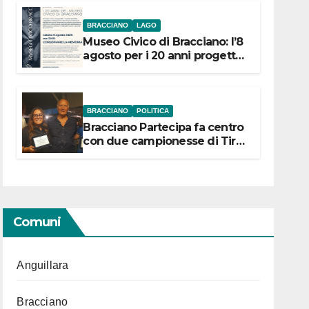
BRACCIANO
LAGO
Museo Civico di Bracciano: l’8
agosto per i 20 anni progetto
“Conservare la memoria”
BRACCIANO
POLITICA
Bracciano Partecipa fa centro
con due campionesse di Tiro
a Segno in vista delle urne
Comuni
Anguillara
Bracciano