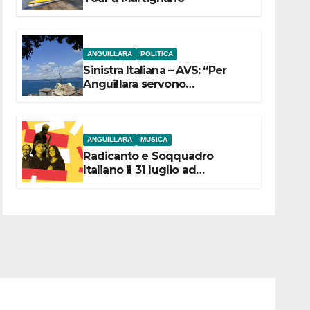
ANGUILLARA
POLITICA
Sinistra Italiana – AVS: “Per
Anguillara servono
trasparenza, partecipazione e
scelte politiche coraggiose”
ANGUILLARA
MUSICA
Radicanto e Soqquadro
Italiano il 31 luglio ad
Anguillara