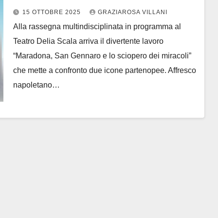
Giulio Gargia il 19 ottobre a
15 OTTOBRE 2025
GRAZIAROSA VILLANI
“Bracciano rompe gli schemi”
Alla rassegna multindisciplinata in programma al
Teatro Delia Scala arriva il divertente lavoro
“Maradona, San Gennaro e lo sciopero dei miracoli”
che mette a confronto due icone partenopee. Affresco
napoletano…