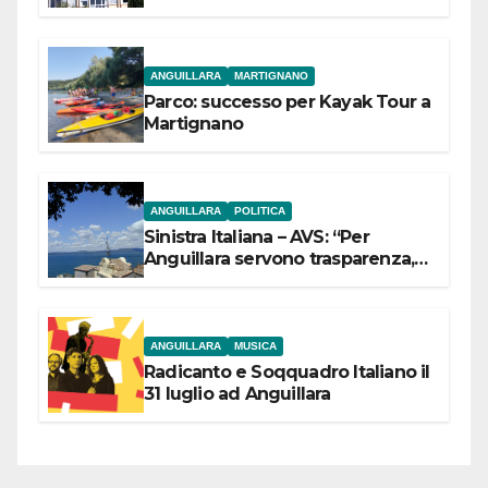
dell’Etruria Meridionale
ANGUILLARA
MARTIGNANO
Parco: successo per Kayak Tour a
Martignano
ANGUILLARA
POLITICA
Sinistra Italiana – AVS: “Per
Anguillara servono trasparenza,
partecipazione e scelte politiche
coraggiose”
ANGUILLARA
MUSICA
Radicanto e Soqquadro Italiano il
31 luglio ad Anguillara