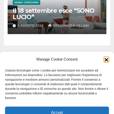
SENZA CATEGORIA
Il 18 settembre esce “SONO
LUCIO”
3 AGOSTO 2026
GRAZIAROSA VILLANI
Manage Cookie Consent
Usiamo tecnologie come i cookie per memorizzare e/o accedere ad
informazioni sul dispositivo. Lo facciamo per migliorare l'esperienza di
navigazione e mostrare annunci personalizzati. Fornire il consenso a
queste tecnologie ci consente di elaborare dati quali il comportamento
durante la navigazione o ID univoche su questo sito. Non fornire o ritirare il
consenso potrebbe influire negativamente su alcune funzionalità e
funzioni.
Accept
Proudly powered by WordPress
|
Tema: Newspaperex di
Themeansar
.