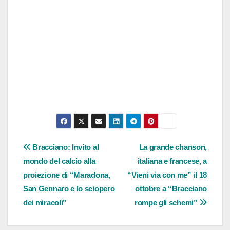
Navigazione
Bracciano: Invito al
La grande chanson,
mondo del calcio alla
italiana e francese, a
articoli
proiezione di “Maradona,
“Vieni via con me” il 18
San Gennaro e lo sciopero
ottobre a “Bracciano
dei miracoli”
rompe gli schemi”