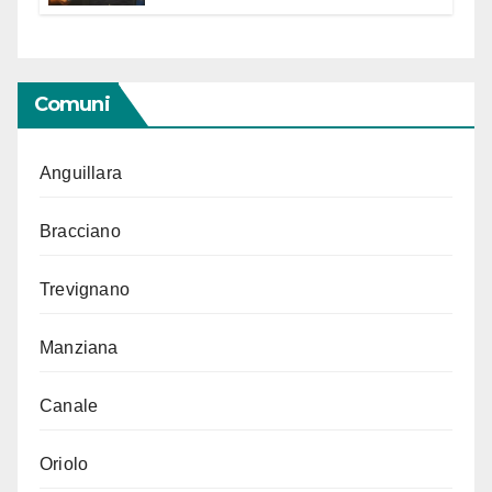
Segno in vista delle urne
Comuni
Anguillara
Bracciano
Trevignano
Manziana
Canale
Oriolo