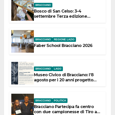
BRACCIANO
Bosco di San Celso: 3-4
settembre Terza edizione
Festival “Storie in cielo e in terra”
BRACCIANO
REGIONE LAZIO
Faber School Bracciano 2026
BRACCIANO
LAGO
Museo Civico di Bracciano: l’8
agosto per i 20 anni progetto
“Conservare la memoria”
BRACCIANO
POLITICA
Bracciano Partecipa fa centro
con due campionesse di Tiro a