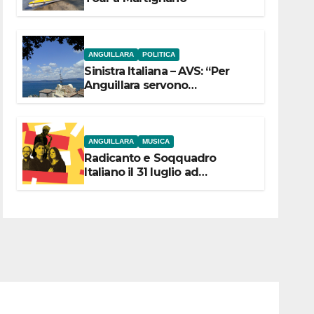
ANGUILLARA
POLITICA
Sinistra Italiana – AVS: “Per
Anguillara servono
trasparenza, partecipazione e
scelte politiche coraggiose”
ANGUILLARA
MUSICA
Radicanto e Soqquadro
Italiano il 31 luglio ad
Anguillara