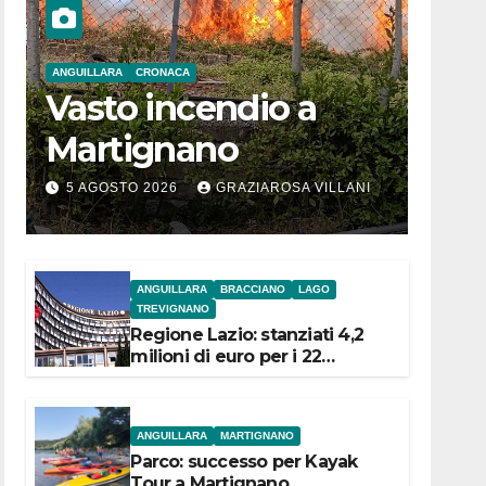
ANGUILLARA
CRONACA
Vasto incendio a
Martignano
5 AGOSTO 2026
GRAZIAROSA VILLANI
ANGUILLARA
BRACCIANO
LAGO
TREVIGNANO
Regione Lazio: stanziati 4,2
milioni di euro per i 22
Comuni dell’Etruria
Meridionale
ANGUILLARA
MARTIGNANO
Parco: successo per Kayak
Tour a Martignano