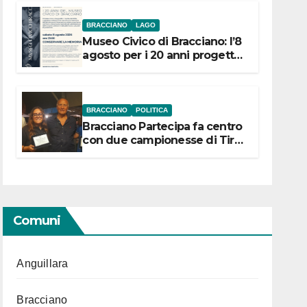
BRACCIANO
LAGO
Museo Civico di Bracciano: l’8
agosto per i 20 anni progetto
“Conservare la memoria”
BRACCIANO
POLITICA
Bracciano Partecipa fa centro
con due campionesse di Tiro
a Segno in vista delle urne
Comuni
Anguillara
Bracciano