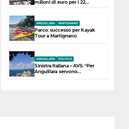
milioni di euro per i 22
Comuni dell’Etruria
Meridionale
ANGUILLARA
MARTIGNANO
Parco: successo per Kayak
Tour a Martignano
ANGUILLARA
POLITICA
Sinistra Italiana – AVS: “Per
Anguillara servono
trasparenza, partecipazione e
scelte politiche coraggiose”