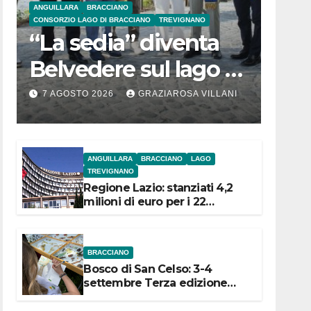
ANGUILLARA
BRACCIANO
CONSORZIO LAGO DI BRACCIANO
TREVIGNANO
“La sedia” diventa
Belvedere sul lago di
Bracciano: ieri
7 AGOSTO 2026
GRAZIAROSA VILLANI
l’inaugurazione
ANGUILLARA
BRACCIANO
LAGO
TREVIGNANO
Regione Lazio: stanziati 4,2
milioni di euro per i 22
Comuni dell’Etruria
Meridionale
BRACCIANO
Bosco di San Celso: 3-4
settembre Terza edizione
Festival “Storie in cielo e in
terra”