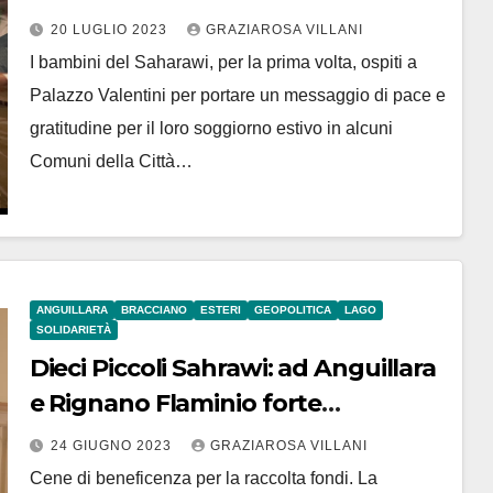
SAHARAWI A PALAZZO VALENTINI.
20 LUGLIO 2023
GRAZIAROSA VILLANI
SANNA: “I NOSTRI COMUNI
I bambini del Saharawi, per la prima volta, ospiti a
LUOGHI DI PACE PER I POPOLI IN
Palazzo Valentini per portare un messaggio di pace e
GUERRA”
gratitudine per il loro soggiorno estivo in alcuni
Comuni della Città…
ANGUILLARA
BRACCIANO
ESTERI
GEOPOLITICA
LAGO
SOLIDARIETÀ
Dieci Piccoli Sahrawi: ad Anguillara
e Rignano Flaminio forte
solidarietà per il soggiorno 2023
24 GIUGNO 2023
GRAZIAROSA VILLANI
Cene di beneficenza per la raccolta fondi. La