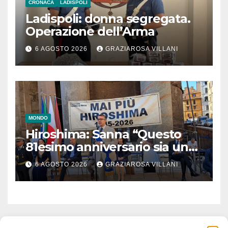
CRONACA
LADISPOLI
Ladispoli: donna segregata.
Operazione dell’Arma
6 AGOSTO 2026
GRAZIAROSA VILLANI
MONDO
Hiroshima: Sanna “Questo
81esimo anniversario sia un
monito per tutti”
6 AGOSTO 2026
GRAZIAROSA VILLANI