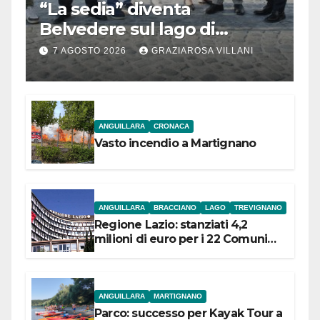
“La sedia” diventa
Belvedere sul lago di
Bracciano: ieri
7 AGOSTO 2026
GRAZIAROSA VILLANI
l’inaugurazione
ANGUILLARA
CRONACA
Vasto incendio a Martignano
ANGUILLARA
BRACCIANO
LAGO
TREVIGNANO
Regione Lazio: stanziati 4,2
milioni di euro per i 22 Comuni
dell’Etruria Meridionale
ANGUILLARA
MARTIGNANO
Parco: successo per Kayak Tour a