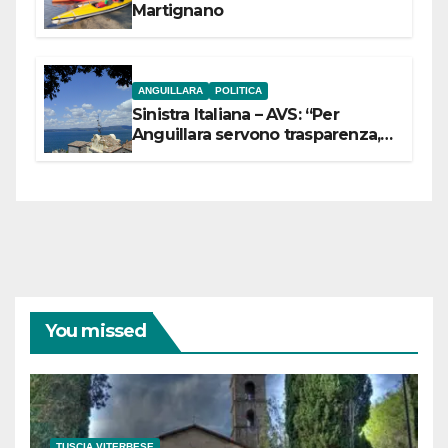
Martignano
ANGUILLARA
POLITICA
Sinistra Italiana – AVS: “Per
Anguillara servono trasparenza,
partecipazione e scelte politiche
coraggiose”
You missed
TUSCIA VITERBESE