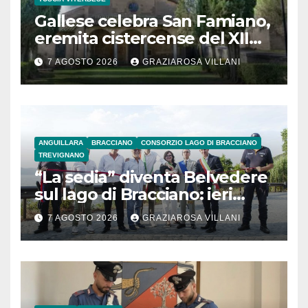
Gallese celebra San Famiano,
eremita cistercense del XII
secolo
7 AGOSTO 2026
GRAZIAROSA VILLANI
ANGUILLARA
BRACCIANO
CONSORZIO LAGO DI BRACCIANO
TREVIGNANO
“La sedia” diventa Belvedere
sul lago di Bracciano: ieri
l’inaugurazione
7 AGOSTO 2026
GRAZIAROSA VILLANI