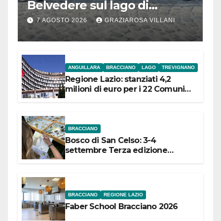
Belvedere sul lago di
Bracciano: ieri
7 AGOSTO 2026
GRAZIAROSA VILLANI
l’inaugurazione
ANGUILLARA
BRACCIANO
LAGO
TREVIGNANO
Regione Lazio: stanziati 4,2
milioni di euro per i 22 Comuni
dell’Etruria Meridionale
BRACCIANO
Bosco di San Celso: 3-4
settembre Terza edizione
Festival “Storie in cielo e in terra”
BRACCIANO
REGIONE LAZIO
Faber School Bracciano 2026