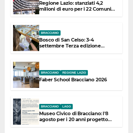
Regione Lazio: stanziati 4,2
milioni di euro per i 22 Comuni
dell’Etruria Meridionale
BRACCIANO
Bosco di San Celso: 3-4
settembre Terza edizione
Festival “Storie in cielo e in terra”
BRACCIANO
REGIONE LAZIO
Faber School Bracciano 2026
BRACCIANO
LAGO
Museo Civico di Bracciano: l’8
agosto per i 20 anni progetto
“Conservare la memoria”