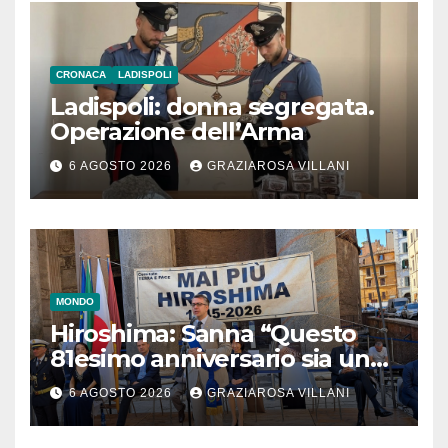
CRONACA
LADISPOLI
Ladispoli: donna segregata.
Operazione dell’Arma
6 AGOSTO 2026
GRAZIAROSA VILLANI
MONDO
Hiroshima: Sanna “Questo
81esimo anniversario sia un
monito per tutti”
6 AGOSTO 2026
GRAZIAROSA VILLANI