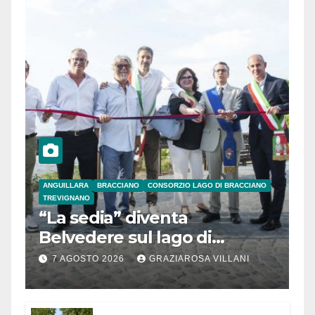
ANGUILLARA
BRACCIANO
CONSORZIO LAGO DI BRACCIANO
TREVIGNANO
“La sedia” diventa
Belvedere sul lago di
Bracciano: ieri
7 AGOSTO 2026
GRAZIAROSA VILLANI
l’inaugurazione