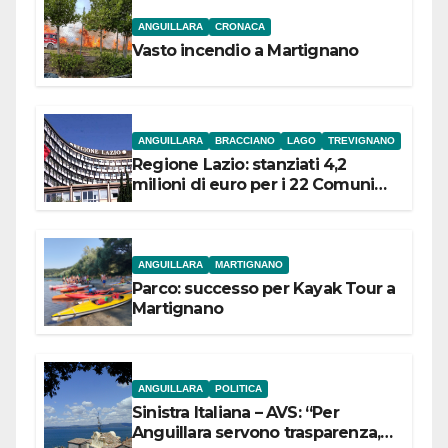
ANGUILLARA
CRONACA
Vasto incendio a Martignano
ANGUILLARA
BRACCIANO
LAGO
TREVIGNANO
Regione Lazio: stanziati 4,2
milioni di euro per i 22 Comuni
dell’Etruria Meridionale
ANGUILLARA
MARTIGNANO
Parco: successo per Kayak Tour a
Martignano
ANGUILLARA
POLITICA
Sinistra Italiana – AVS: “Per
Anguillara servono trasparenza,