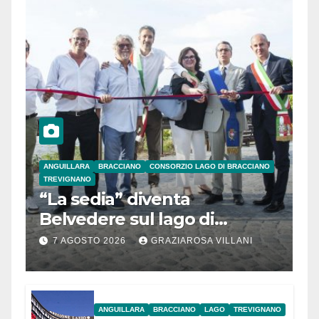
ANGUILLARA
BRACCIANO
CONSORZIO LAGO DI BRACCIANO
TREVIGNANO
“La sedia” diventa
Belvedere sul lago di
Bracciano: ieri
7 AGOSTO 2026
GRAZIAROSA VILLANI
l’inaugurazione
ANGUILLARA
BRACCIANO
LAGO
TREVIGNANO