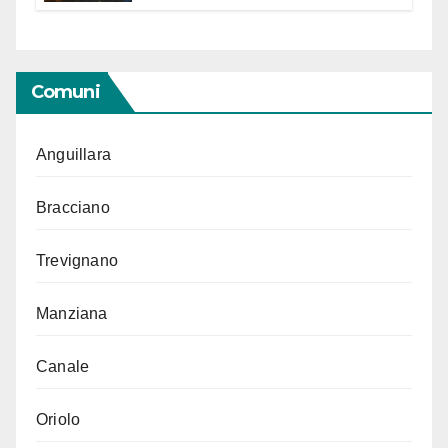
Segno in vista delle urne
Comuni
Anguillara
Bracciano
Trevignano
Manziana
Canale
Oriolo