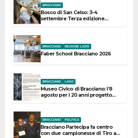
BRACCIANO
Bosco di San Celso: 3-4
settembre Terza edizione
Festival “Storie in cielo e in terra”
BRACCIANO
REGIONE LAZIO
Faber School Bracciano 2026
BRACCIANO
LAGO
Museo Civico di Bracciano: l’8
agosto per i 20 anni progetto
“Conservare la memoria”
BRACCIANO
POLITICA
Bracciano Partecipa fa centro
con due campionesse di Tiro a