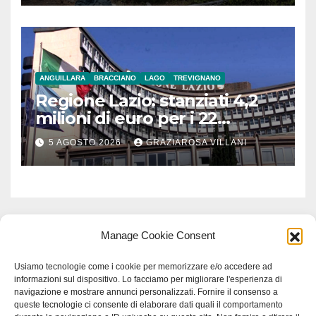
ANGUILLARA
BRACCIANO
LAGO
TREVIGNANO
Regione Lazio: stanziati 4,2
milioni di euro per i 22
Comuni dell’Etruria
5 AGOSTO 2026
GRAZIAROSA VILLANI
Meridionale
Manage Cookie Consent
Usiamo tecnologie come i cookie per memorizzare e/o accedere ad
informazioni sul dispositivo. Lo facciamo per migliorare l'esperienza di
navigazione e mostrare annunci personalizzati. Fornire il consenso a
queste tecnologie ci consente di elaborare dati quali il comportamento