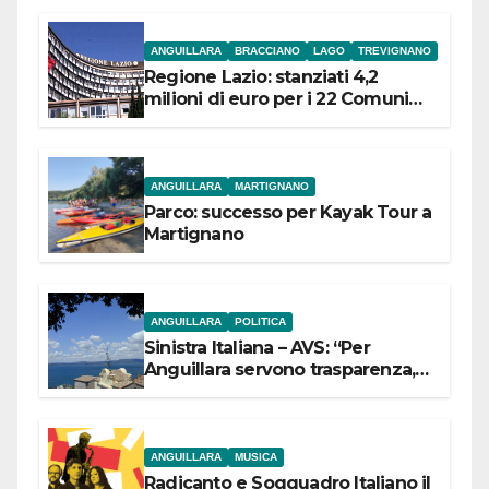
ANGUILLARA
BRACCIANO
LAGO
TREVIGNANO
Regione Lazio: stanziati 4,2
milioni di euro per i 22 Comuni
dell’Etruria Meridionale
ANGUILLARA
MARTIGNANO
Parco: successo per Kayak Tour a
Martignano
ANGUILLARA
POLITICA
Sinistra Italiana – AVS: “Per
Anguillara servono trasparenza,
partecipazione e scelte politiche
coraggiose”
ANGUILLARA
MUSICA
Radicanto e Soqquadro Italiano il