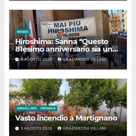
MONDO
Hiroshima: Sanna “Questo
81esimo anniversario sia un
monito per tutti”
6 AGOSTO 2026
GRAZIAROSA VILLANI
ANGUILLARA
CRONACA
Vasto incendio a Martignano
5 AGOSTO 2026
GRAZIAROSA VILLANI