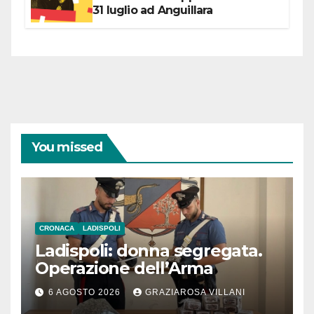
31 luglio ad Anguillara
You missed
CRONACA
LADISPOLI
Ladispoli: donna segregata.
Operazione dell’Arma
6 AGOSTO 2026
GRAZIAROSA VILLANI