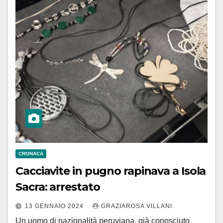
CRONACA
Cacciavite in pugno rapinava a Isola
Sacra: arrestato
13 GENNAIO 2024
GRAZIAROSA VILLANI
Un uomo di nazionalità peruviana, già conosciuto