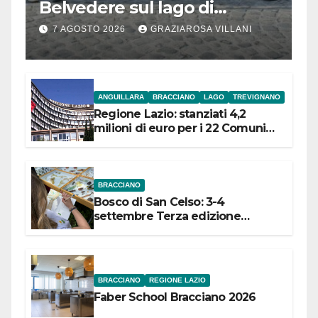
Belvedere sul lago di
Bracciano: ieri
7 AGOSTO 2026
GRAZIAROSA VILLANI
l’inaugurazione
ANGUILLARA
BRACCIANO
LAGO
TREVIGNANO
Regione Lazio: stanziati 4,2
milioni di euro per i 22 Comuni
dell’Etruria Meridionale
BRACCIANO
Bosco di San Celso: 3-4
settembre Terza edizione
Festival “Storie in cielo e in terra”
BRACCIANO
REGIONE LAZIO
Faber School Bracciano 2026