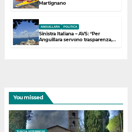
Martignano
ANGUILLARA
POLITICA
Sinistra Italiana – AVS: “Per
Anguillara servono trasparenza,
partecipazione e scelte politiche
coraggiose”
You missed
TUSCIA VITERBESE