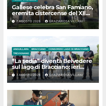
Gallese celebra San Famiano,
eremita cistercense del XII
secolo
7 AGOSTO 2026
GRAZIAROSA VILLANI
ANGUILLARA
BRACCIANO
CONSORZIO LAGO DI BRACCIANO
TREVIGNANO
“La sedia” diventa Belvedere
sul lago di Bracciano: ieri
l’inaugurazione
7 AGOSTO 2026
GRAZIAROSA VILLANI