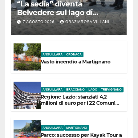
“La sedia” diventa
Belvedere sul lago di
Bracciano: ieri
7 AGOSTO 2026
GRAZIAROSA VILLANI
l’inaugurazione
ANGUILLARA
CRONACA
Vasto incendio a Martignano
ANGUILLARA
BRACCIANO
LAGO
TREVIGNANO
Regione Lazio: stanziati 4,2
milioni di euro per i 22 Comuni
dell’Etruria Meridionale
ANGUILLARA
MARTIGNANO
Parco: successo per Kayak Tour a