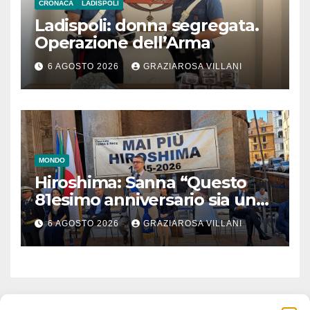
CRONACA
LADISPOLI
Ladispoli: donna segregata.
Operazione dell’Arma
6 AGOSTO 2026
GRAZIAROSA VILLANI
MONDO
Hiroshima: Sanna “Questo
81esimo anniversario sia un
monito per tutti”
6 AGOSTO 2026
GRAZIAROSA VILLANI