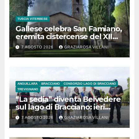
TUSCIA VITERBESE
Gallese celebra San Famiano,
eremita cistercense del XII
secolo
7 AGOSTO 2026
GRAZIAROSA VILLANI
ANGUILLARA
BRACCIANO
CONSORZIO LAGO DI BRACCIANO
TREVIGNANO
“La sedia” diventa Belvedere
sul lago di Bracciano: ieri
l’inaugurazione
7 AGOSTO 2026
GRAZIAROSA VILLANI