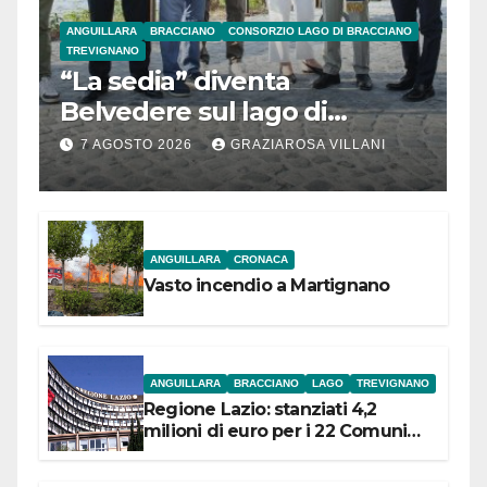
ANGUILLARA
BRACCIANO
CONSORZIO LAGO DI BRACCIANO
TREVIGNANO
“La sedia” diventa
Belvedere sul lago di
Bracciano: ieri
7 AGOSTO 2026
GRAZIAROSA VILLANI
l’inaugurazione
ANGUILLARA
CRONACA
Vasto incendio a Martignano
ANGUILLARA
BRACCIANO
LAGO
TREVIGNANO
Regione Lazio: stanziati 4,2
milioni di euro per i 22 Comuni
dell’Etruria Meridionale