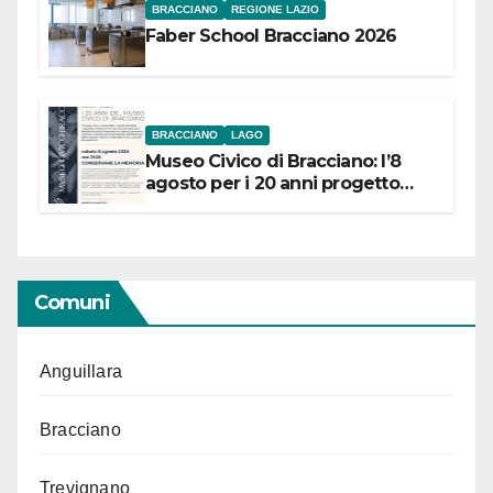
BRACCIANO
REGIONE LAZIO
Faber School Bracciano 2026
BRACCIANO
LAGO
Museo Civico di Bracciano: l’8
agosto per i 20 anni progetto
“Conservare la memoria”
Comuni
Anguillara
Bracciano
Trevignano