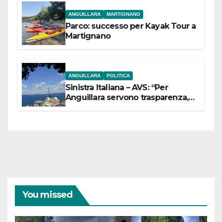
ANGUILLARA
MARTIGNANO
Parco: successo per Kayak Tour a
Martignano
ANGUILLARA
POLITICA
Sinistra Italiana – AVS: “Per
Anguillara servono trasparenza,
partecipazione e scelte politiche
coraggiose”
You missed