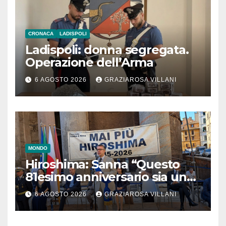
CRONACA
LADISPOLI
Ladispoli: donna segregata.
Operazione dell’Arma
6 AGOSTO 2026
GRAZIAROSA VILLANI
MONDO
Hiroshima: Sanna “Questo
81esimo anniversario sia un
monito per tutti”
6 AGOSTO 2026
GRAZIAROSA VILLANI