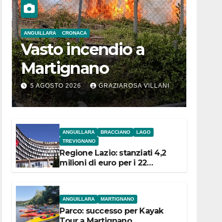
ANGUILLARA
CRONACA
Vasto incendio a
Martignano
5 AGOSTO 2026
GRAZIAROSA VILLANI
ANGUILLARA
BRACCIANO
LAGO
TREVIGNANO
Regione Lazio: stanziati 4,2
milioni di euro per i 22
Comuni dell’Etruria
Meridionale
ANGUILLARA
MARTIGNANO
Parco: successo per Kayak
Tour a Martignano