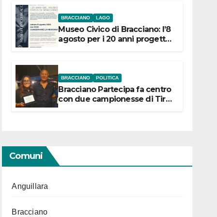
BRACCIANO
LAGO
Museo Civico di Bracciano: l’8
agosto per i 20 anni progetto
“Conservare la memoria”
BRACCIANO
POLITICA
Bracciano Partecipa fa centro
con due campionesse di Tiro
a Segno in vista delle urne
Comuni
Anguillara
Bracciano