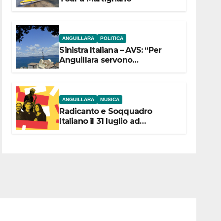
ANGUILLARA
POLITICA
Sinistra Italiana – AVS: “Per
Anguillara servono
trasparenza, partecipazione e
scelte politiche coraggiose”
ANGUILLARA
MUSICA
Radicanto e Soqquadro
Italiano il 31 luglio ad
Anguillara