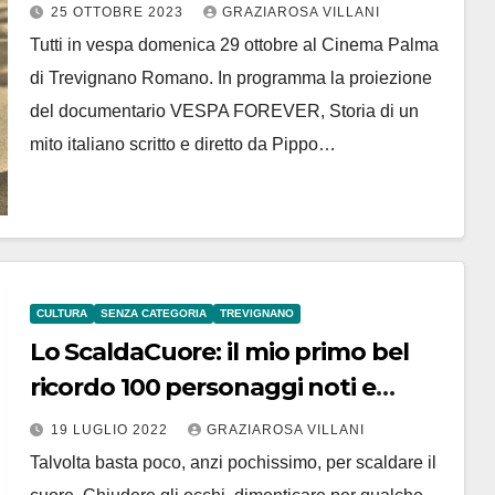
25 OTTOBRE 2023
GRAZIAROSA VILLANI
Tutti in vespa domenica 29 ottobre al Cinema Palma
di Trevignano Romano. In programma la proiezione
del documentario VESPA FOREVER, Storia di un
mito italiano scritto e diretto da Pippo…
CULTURA
SENZA CATEGORIA
TREVIGNANO
Lo ScaldaCuore: il mio primo bel
ricordo 100 personaggi noti e
meno noti raccontano di Paola
19 LUGLIO 2022
GRAZIAROSA VILLANI
Scarsi
Talvolta basta poco, anzi pochissimo, per scaldare il