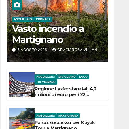
ANGUILLARA
CRONACA
Vasto incendio a
Martignano
5 AGOSTO 2026
GRAZIAROSA VILLANI
ANGUILLARA
BRACCIANO
LAGO
TREVIGNANO
Regione Lazio: stanziati 4,2
milioni di euro per i 22
Comuni dell’Etruria
Meridionale
ANGUILLARA
MARTIGNANO
Parco: successo per Kayak
Tour a Martignano