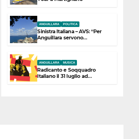
ANGUILLARA
POLITICA
Sinistra Italiana – AVS: “Per
Anguillara servono
trasparenza, partecipazione e
scelte politiche coraggiose”
ANGUILLARA
MUSICA
Radicanto e Soqquadro
Italiano il 31 luglio ad
Anguillara