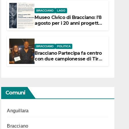
BRACCIANO
LAGO
Museo Civico di Bracciano: l’8
agosto per i 20 anni progetto
“Conservare la memoria”
BRACCIANO
POLITICA
Bracciano Partecipa fa centro
con due campionesse di Tiro
a Segno in vista delle urne
Comuni
Anguillara
Bracciano