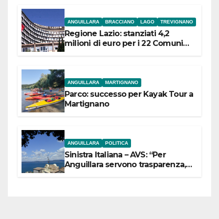
ANGUILLARA
BRACCIANO
LAGO
TREVIGNANO
Regione Lazio: stanziati 4,2
milioni di euro per i 22 Comuni
dell’Etruria Meridionale
ANGUILLARA
MARTIGNANO
Parco: successo per Kayak Tour a
Martignano
ANGUILLARA
POLITICA
Sinistra Italiana – AVS: “Per
Anguillara servono trasparenza,
partecipazione e scelte politiche
coraggiose”