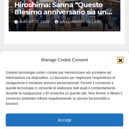
Hiroshima: Sanna “Questo
81esimo anniversario sia un
monito per tutti”
6 AGOSTO 2026
GRAZIAROSA VILLANI
Manage Cookie Consent
Usiamo tecnologie come i cookie per memorizzare e/o accedere ad
informazioni sul dispositivo. Lo facciamo per migliorare l'esperienza di
navigazione e mostrare annunci personalizzati. Fornire il consenso a
queste tecnologie ci consente di elaborare dati quali il comportamento
durante la navigazione o ID univoche su questo sito. Non fornire o ritirare il
consenso potrebbe influire negativamente su alcune funzionalità e
funzioni.
Accept
Proudly powered by WordPress
|
Tema: Newspaperex di
Themeansar
.