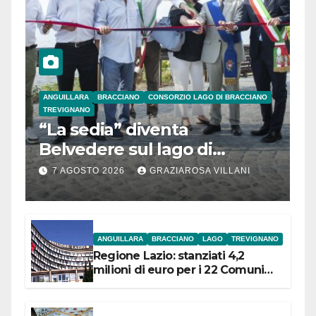
ANGUILLARA
BRACCIANO
CONSORZIO LAGO DI BRACCIANO
TREVIGNANO
“La sedia” diventa
Belvedere sul lago di
Bracciano: ieri
7 AGOSTO 2026
GRAZIAROSA VILLANI
l’inaugurazione
ANGUILLARA
BRACCIANO
LAGO
TREVIGNANO
Regione Lazio: stanziati 4,2
milioni di euro per i 22 Comuni
dell’Etruria Meridionale