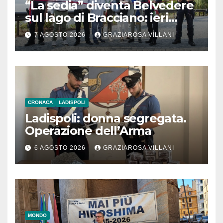
“La sedia” diventa Belvedere
sul lago di Bracciano: ieri
l’inaugurazione
7 AGOSTO 2026
GRAZIAROSA VILLANI
CRONACA
LADISPOLI
Ladispoli: donna segregata.
Operazione dell’Arma
6 AGOSTO 2026
GRAZIAROSA VILLANI
MONDO