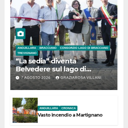
ANGUILLARA
BRACCIANO
CONSORZIO LAGO DI BRACCIANO
TREVIGNANO
“La sedia” diventa
Belvedere sul lago di
Bracciano: ieri
7 AGOSTO 2026
GRAZIAROSA VILLANI
l’inaugurazione
ANGUILLARA
CRONACA
Vasto incendio a Martignano