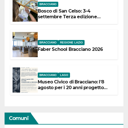
BRACCIANO
Bosco di San Celso: 3-4
settembre Terza edizione
Festival “Storie in cielo e in terra”
BRACCIANO
REGIONE LAZIO
Faber School Bracciano 2026
BRACCIANO
LAGO
Museo Civico di Bracciano: l’8
agosto per i 20 anni progetto
“Conservare la memoria”
Comuni