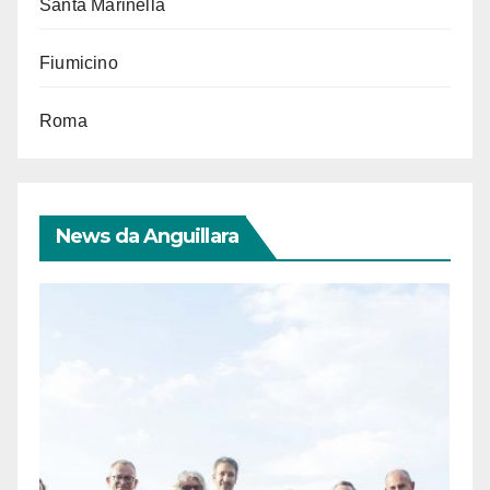
Santa Marinella
Fiumicino
Roma
News da Anguillara