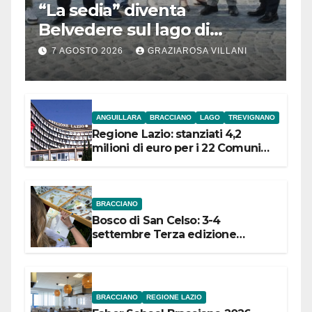
“La sedia” diventa
Belvedere sul lago di
Bracciano: ieri
7 AGOSTO 2026
GRAZIAROSA VILLANI
l’inaugurazione
ANGUILLARA
BRACCIANO
LAGO
TREVIGNANO
Regione Lazio: stanziati 4,2
milioni di euro per i 22 Comuni
dell’Etruria Meridionale
BRACCIANO
Bosco di San Celso: 3-4
settembre Terza edizione
Festival “Storie in cielo e in terra”
BRACCIANO
REGIONE LAZIO