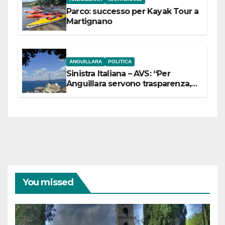
Parco: successo per Kayak Tour a
Martignano
ANGUILLARA
POLITICA
Sinistra Italiana – AVS: “Per
Anguillara servono trasparenza,
partecipazione e scelte politiche
coraggiose”
You missed