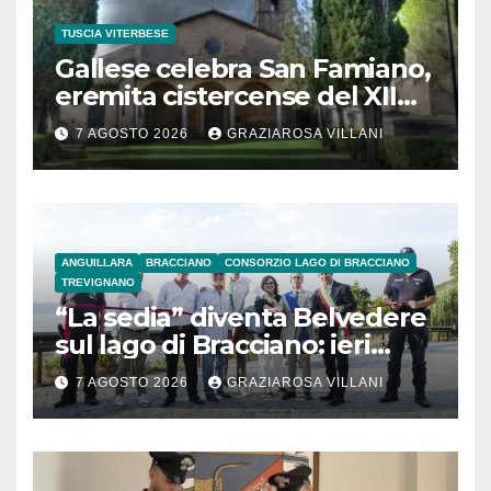
TUSCIA VITERBESE
Gallese celebra San Famiano,
eremita cistercense del XII
secolo
7 AGOSTO 2026
GRAZIAROSA VILLANI
ANGUILLARA
BRACCIANO
CONSORZIO LAGO DI BRACCIANO
TREVIGNANO
“La sedia” diventa Belvedere
sul lago di Bracciano: ieri
l’inaugurazione
7 AGOSTO 2026
GRAZIAROSA VILLANI