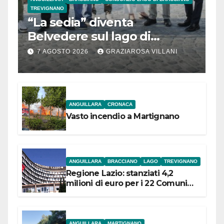
TREVIGNANO
“La sedia” diventa
Belvedere sul lago di
Bracciano: ieri
7 AGOSTO 2026
GRAZIAROSA VILLANI
l’inaugurazione
ANGUILLARA
CRONACA
Vasto incendio a Martignano
ANGUILLARA
BRACCIANO
LAGO
TREVIGNANO
Regione Lazio: stanziati 4,2
milioni di euro per i 22 Comuni
dell’Etruria Meridionale
ANGUILLARA
MARTIGNANO