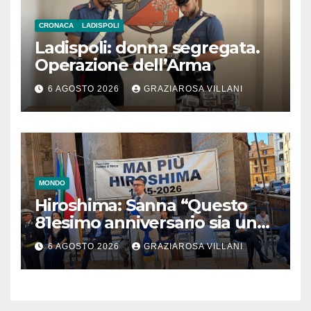
CRONACA
LADISPOLI
Ladispoli: donna segregata.
Operazione dell’Arma
6 AGOSTO 2026
GRAZIAROSA VILLANI
MONDO
Hiroshima: Sanna “Questo
81esimo anniversario sia un
monito per tutti”
6 AGOSTO 2026
GRAZIAROSA VILLANI