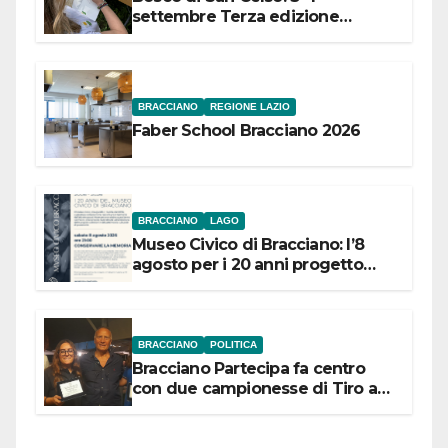
settembre Terza edizione
Festival “Storie in cielo e in terra”
BRACCIANO
REGIONE LAZIO
Faber School Bracciano 2026
BRACCIANO
LAGO
Museo Civico di Bracciano: l’8
agosto per i 20 anni progetto
“Conservare la memoria”
BRACCIANO
POLITICA
Bracciano Partecipa fa centro
con due campionesse di Tiro a
Segno in vista delle urne