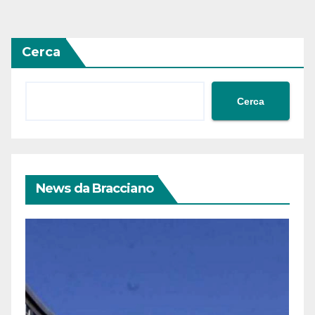
Cerca
Cerca
News da Bracciano