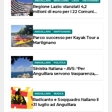
ANGUILLARA
BRACCIANO
LAGO
TREVIGNANO
Regione Lazio: stanziati 4,2
milioni di euro per i 22 Comuni
dell’Etruria Meridionale
ANGUILLARA
MARTIGNANO
Parco: successo per Kayak Tour a
Martignano
ANGUILLARA
POLITICA
Sinistra Italiana – AVS: “Per
Anguillara servono trasparenza,
partecipazione e scelte politiche
coraggiose”
ANGUILLARA
MUSICA
Radicanto e Soqquadro Italiano il
31 luglio ad Anguillara