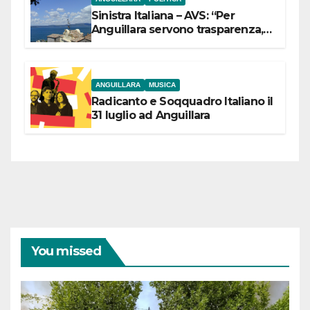
Sinistra Italiana – AVS: “Per
Anguillara servono trasparenza,
partecipazione e scelte politiche
coraggiose”
ANGUILLARA
MUSICA
Radicanto e Soqquadro Italiano il
31 luglio ad Anguillara
You missed