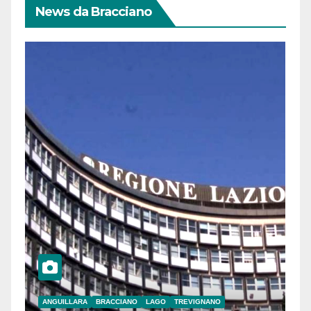
News da Bracciano
ANGUILLARA
BRACCIANO
LAGO
TREVIGNANO