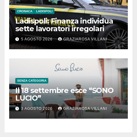
CRONACA
LADISPOLI
Ladispoli: Finanza individua
sette lavoratori irregolari
5 AGOSTO 2026
GRAZIAROSA VILLANI
SENZA CATEGORIA
Il 18 settembre esce “SONO
LUCIO”
3 AGOSTO 2026
GRAZIAROSA VILLANI