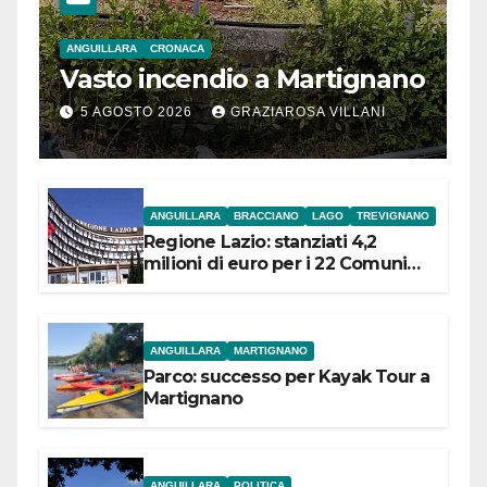
ANGUILLARA
CRONACA
Vasto incendio a Martignano
5 AGOSTO 2026
GRAZIAROSA VILLANI
ANGUILLARA
BRACCIANO
LAGO
TREVIGNANO
Regione Lazio: stanziati 4,2
milioni di euro per i 22 Comuni
dell’Etruria Meridionale
ANGUILLARA
MARTIGNANO
Parco: successo per Kayak Tour a
Martignano
ANGUILLARA
POLITICA