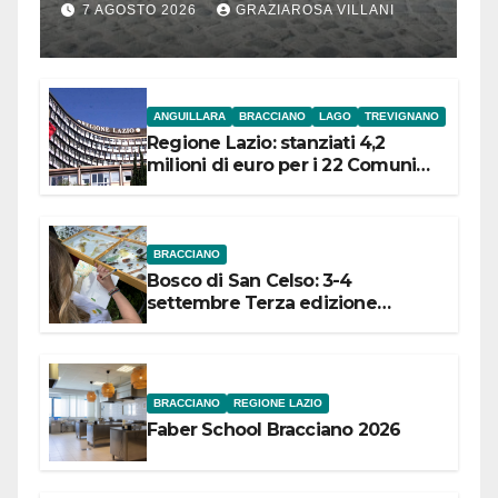
Bracciano: ieri
7 AGOSTO 2026
GRAZIAROSA VILLANI
l’inaugurazione
ANGUILLARA
BRACCIANO
LAGO
TREVIGNANO
Regione Lazio: stanziati 4,2
milioni di euro per i 22 Comuni
dell’Etruria Meridionale
BRACCIANO
Bosco di San Celso: 3-4
settembre Terza edizione
Festival “Storie in cielo e in terra”
BRACCIANO
REGIONE LAZIO
Faber School Bracciano 2026