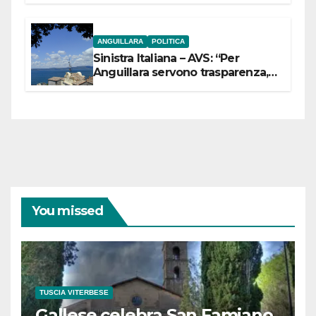
ANGUILLARA
POLITICA
Sinistra Italiana – AVS: “Per
Anguillara servono trasparenza,
partecipazione e scelte politiche
coraggiose”
You missed
TUSCIA VITERBESE
Gallese celebra San Famiano,