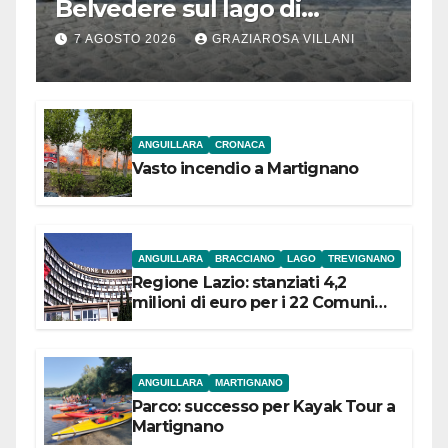
Belvedere sul lago di
Bracciano: ieri
7 AGOSTO 2026
GRAZIAROSA VILLANI
l’inaugurazione
ANGUILLARA
CRONACA
Vasto incendio a Martignano
ANGUILLARA
BRACCIANO
LAGO
TREVIGNANO
Regione Lazio: stanziati 4,2
milioni di euro per i 22 Comuni
dell’Etruria Meridionale
ANGUILLARA
MARTIGNANO
Parco: successo per Kayak Tour a
Martignano