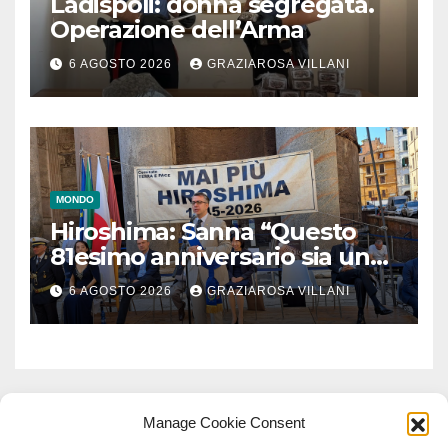
Ladispoli: donna segregata.
Operazione dell’Arma
6 AGOSTO 2026
GRAZIAROSA VILLANI
MONDO
Hiroshima: Sanna “Questo
81esimo anniversario sia un
monito per tutti”
6 AGOSTO 2026
GRAZIAROSA VILLANI
Manage Cookie Consent