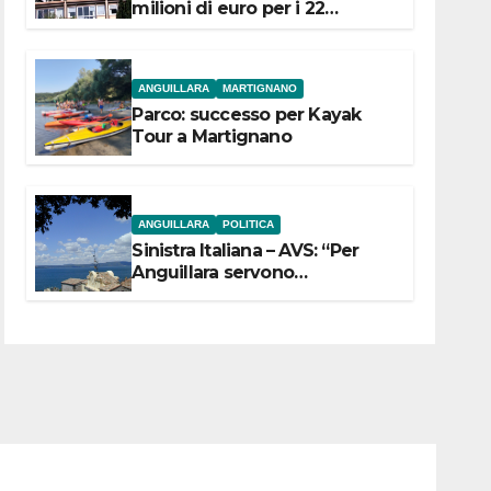
milioni di euro per i 22
Comuni dell’Etruria
Meridionale
ANGUILLARA
MARTIGNANO
Parco: successo per Kayak
Tour a Martignano
ANGUILLARA
POLITICA
Sinistra Italiana – AVS: “Per
Anguillara servono
trasparenza, partecipazione e
scelte politiche coraggiose”