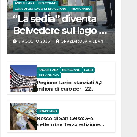
ANGUILLARA
BRACCIANO
CONSORZIO LAGO DI BRACCIANO
TREVIGNANO
“La sedia” diventa
Belvedere sul lago di
Bracciano: ieri
7 AGOSTO 2026
GRAZIAROSA VILLANI
l’inaugurazione
ANGUILLARA
BRACCIANO
LAGO
TREVIGNANO
Regione Lazio: stanziati 4,2
milioni di euro per i 22
Comuni dell’Etruria
Meridionale
BRACCIANO
Bosco di San Celso: 3-4
settembre Terza edizione
Festival “Storie in cielo e in
terra”