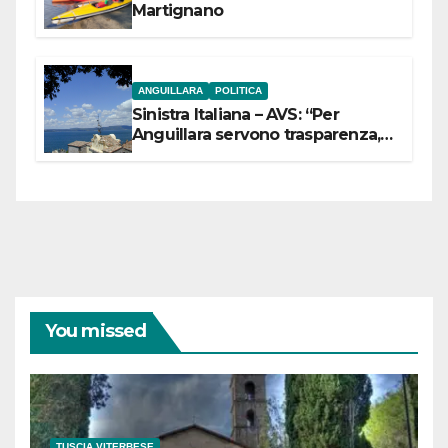
Martignano
ANGUILLARA
POLITICA
Sinistra Italiana – AVS: “Per
Anguillara servono trasparenza,
partecipazione e scelte politiche
coraggiose”
You missed
TUSCIA VITERBESE