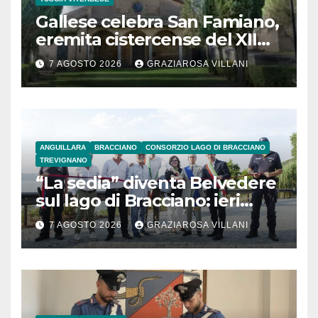
Gallese celebra San Famiano,
eremita cistercense del XII
secolo
7 AGOSTO 2026
GRAZIAROSA VILLANI
ANGUILLARA
BRACCIANO
CONSORZIO LAGO DI BRACCIANO
TREVIGNANO
“La sedia” diventa Belvedere
sul lago di Bracciano: ieri
l’inaugurazione
7 AGOSTO 2026
GRAZIAROSA VILLANI