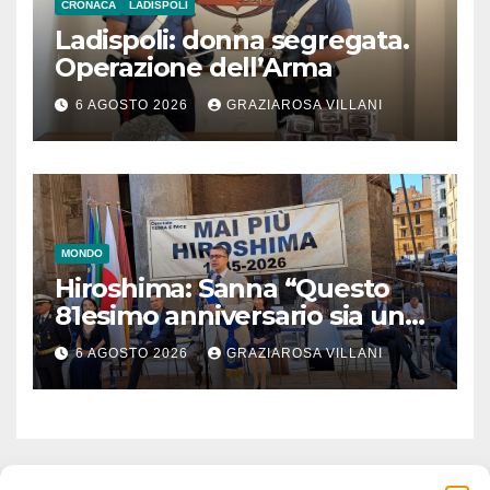
CRONACA
LADISPOLI
Ladispoli: donna segregata.
Operazione dell’Arma
6 AGOSTO 2026
GRAZIAROSA VILLANI
MONDO
Hiroshima: Sanna “Questo
81esimo anniversario sia un
monito per tutti”
6 AGOSTO 2026
GRAZIAROSA VILLANI