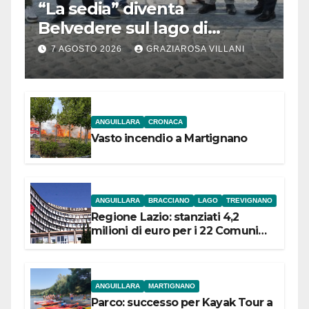
“La sedia” diventa
Belvedere sul lago di
Bracciano: ieri
7 AGOSTO 2026
GRAZIAROSA VILLANI
l’inaugurazione
ANGUILLARA
CRONACA
Vasto incendio a Martignano
ANGUILLARA
BRACCIANO
LAGO
TREVIGNANO
Regione Lazio: stanziati 4,2
milioni di euro per i 22 Comuni
dell’Etruria Meridionale
ANGUILLARA
MARTIGNANO
Parco: successo per Kayak Tour a