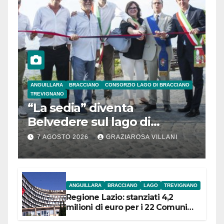
ANGUILLARA
BRACCIANO
CONSORZIO LAGO DI BRACCIANO
TREVIGNANO
“La sedia” diventa
Belvedere sul lago di
Bracciano: ieri
7 AGOSTO 2026
GRAZIAROSA VILLANI
l’inaugurazione
ANGUILLARA
BRACCIANO
LAGO
TREVIGNANO
Regione Lazio: stanziati 4,2
milioni di euro per i 22 Comuni
dell’Etruria Meridionale