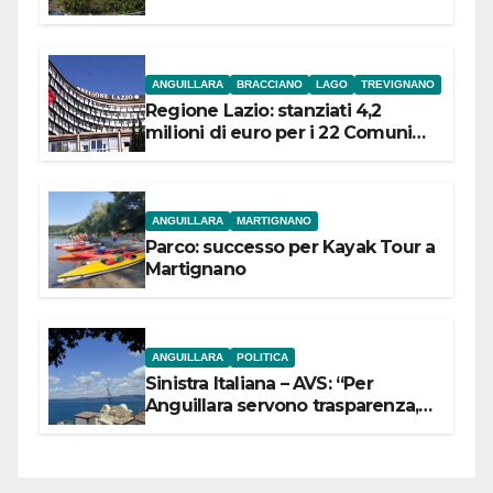
ANGUILLARA
BRACCIANO
LAGO
TREVIGNANO
Regione Lazio: stanziati 4,2
milioni di euro per i 22 Comuni
dell’Etruria Meridionale
ANGUILLARA
MARTIGNANO
Parco: successo per Kayak Tour a
Martignano
ANGUILLARA
POLITICA
Sinistra Italiana – AVS: “Per
Anguillara servono trasparenza,
partecipazione e scelte politiche
coraggiose”