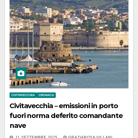
CIVITAVECCHIA
CRONACA
Civitavecchia – emissioni in porto
fuori norma deferito comandante
nave
11 SETTEMBRE 2025
GRAZIAROSA VILLANI