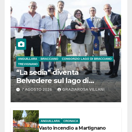
ANGUILLARA
BRACCIANO
CONSORZIO LAGO DI BRACCIANO
TREVIGNANO
“La sedia” diventa
Belvedere sul lago di
Bracciano: ieri
7 AGOSTO 2026
GRAZIAROSA VILLANI
l’inaugurazione
ANGUILLARA
CRONACA
Vasto incendio a Martignano