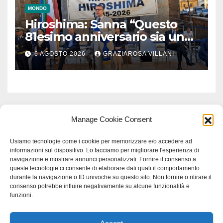
MONDO
Hiroshima: Sanna “Questo
81esimo anniversario sia un
monito per tutti”
6 AGOSTO 2026
GRAZIAROSA VILLANI
Manage Cookie Consent
Usiamo tecnologie come i cookie per memorizzare e/o accedere ad
informazioni sul dispositivo. Lo facciamo per migliorare l'esperienza di
navigazione e mostrare annunci personalizzati. Fornire il consenso a
queste tecnologie ci consente di elaborare dati quali il comportamento
durante la navigazione o ID univoche su questo sito. Non fornire o ritirare il
consenso potrebbe influire negativamente su alcune funzionalità e
funzioni.