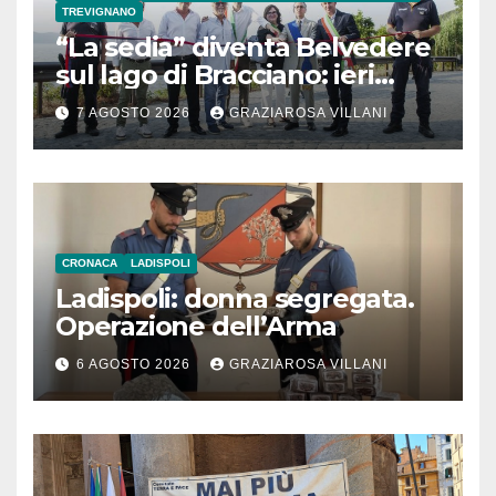
TREVIGNANO
“La sedia” diventa Belvedere
sul lago di Bracciano: ieri
l’inaugurazione
7 AGOSTO 2026
GRAZIAROSA VILLANI
CRONACA
LADISPOLI
Ladispoli: donna segregata.
Operazione dell’Arma
6 AGOSTO 2026
GRAZIAROSA VILLANI