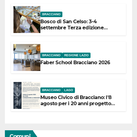
BRACCIANO
Bosco di San Celso: 3-4
settembre Terza edizione
Festival “Storie in cielo e in terra”
BRACCIANO
REGIONE LAZIO
Faber School Bracciano 2026
BRACCIANO
LAGO
Museo Civico di Bracciano: l’8
agosto per i 20 anni progetto
“Conservare la memoria”
Comuni