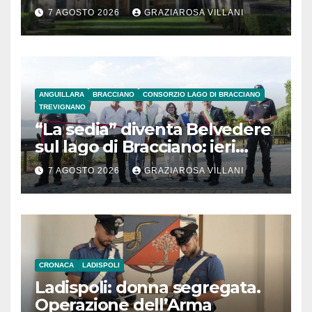
secolo
7 AGOSTO 2026
GRAZIAROSA VILLANI
ANGUILLARA
BRACCIANO
CONSORZIO LAGO DI BRACCIANO
TREVIGNANO
“La sedia” diventa Belvedere
sul lago di Bracciano: ieri
l’inaugurazione
7 AGOSTO 2026
GRAZIAROSA VILLANI
CRONACA
LADISPOLI
Ladispoli: donna segregata.
Operazione dell’Arma