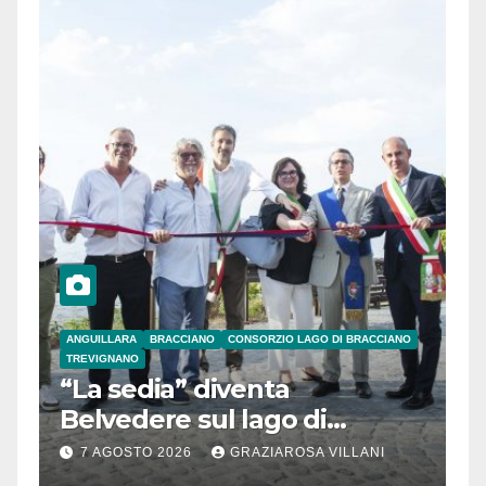
ANGUILLARA
BRACCIANO
CONSORZIO LAGO DI BRACCIANO
TREVIGNANO
“La sedia” diventa
Belvedere sul lago di
Bracciano: ieri
7 AGOSTO 2026
GRAZIAROSA VILLANI
l’inaugurazione