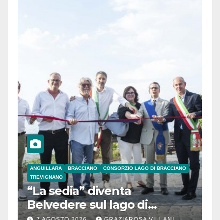
ANGUILLARA
BRACCIANO
CONSORZIO LAGO DI BRACCIANO
TREVIGNANO
“La sedia” diventa
Belvedere sul lago di
Bracciano: ieri
7 AGOSTO 2026
GRAZIAROSA VILLANI