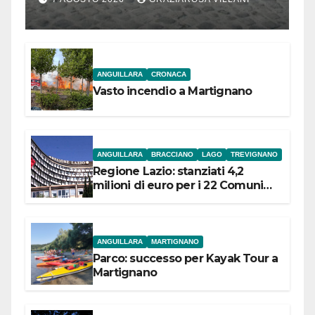
l’inaugurazione
ANGUILLARA
CRONACA
Vasto incendio a Martignano
ANGUILLARA
BRACCIANO
LAGO
TREVIGNANO
Regione Lazio: stanziati 4,2
milioni di euro per i 22 Comuni
dell’Etruria Meridionale
ANGUILLARA
MARTIGNANO
Parco: successo per Kayak Tour a
Martignano