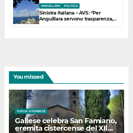
ANGUILLARA
POLITICA
Sinistra Italiana – AVS: “Per
Anguillara servono trasparenza,
partecipazione e scelte politiche
coraggiose”
You missed
TUSCIA VITERBESE
Gallese celebra San Famiano,
eremita cistercense del XII