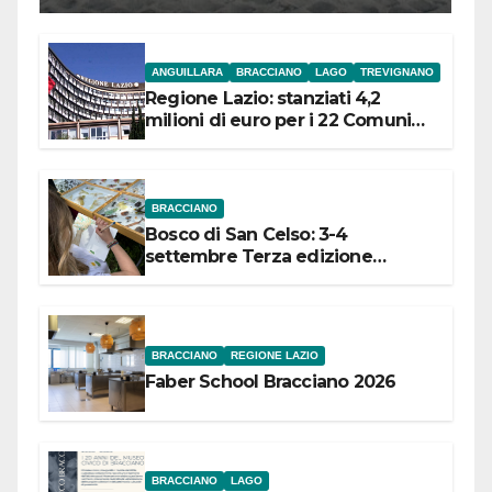
ANGUILLARA
BRACCIANO
LAGO
TREVIGNANO
Regione Lazio: stanziati 4,2
milioni di euro per i 22 Comuni
dell’Etruria Meridionale
BRACCIANO
Bosco di San Celso: 3-4
settembre Terza edizione
Festival “Storie in cielo e in terra”
BRACCIANO
REGIONE LAZIO
Faber School Bracciano 2026
BRACCIANO
LAGO