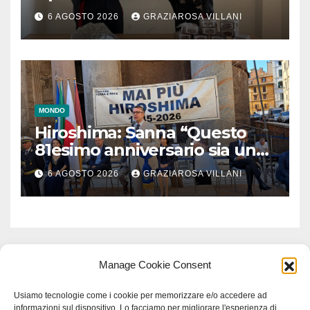
6 AGOSTO 2026
GRAZIAROSA VILLANI
MONDO
Hiroshima: Sanna “Questo
81esimo anniversario sia un
monito per tutti”
6 AGOSTO 2026
GRAZIAROSA VILLANI
Manage Cookie Consent
Usiamo tecnologie come i cookie per memorizzare e/o accedere ad
informazioni sul dispositivo. Lo facciamo per migliorare l'esperienza di