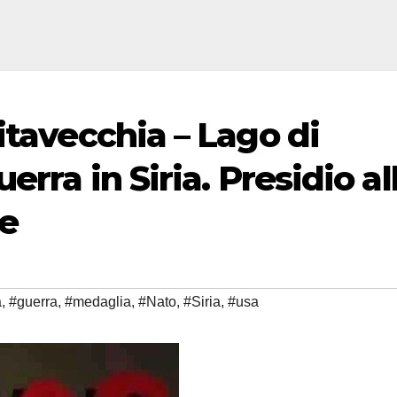
itavecchia – Lago di
erra in Siria. Presidio al
le
a
,
#guerra
,
#medaglia
,
#Nato
,
#Siria
,
#usa