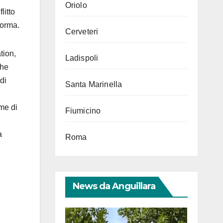
Oriolo
litto
forma.
Cerveteri
tion,
Ladispoli
che
di
Santa Marinella
me di
Fiumicino
a
Roma
News da Anguillara