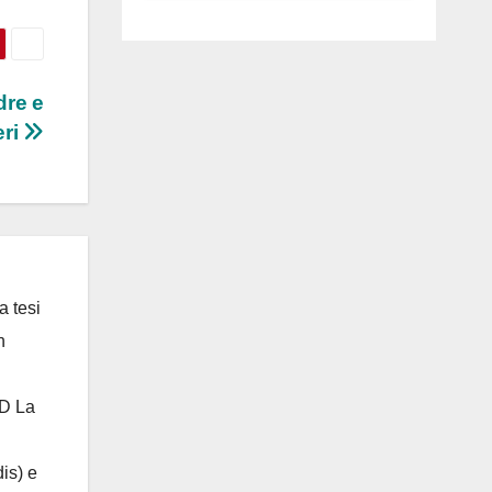
luglio ad
Anguillara
dre e
eri
a tesi
n
 D La
is) e