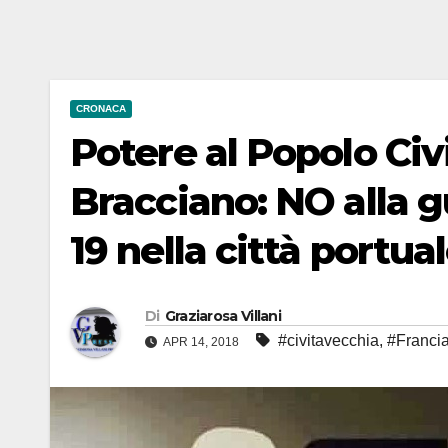
CRONACA
Potere al Popolo Civ
Bracciano: NO alla gu
19 nella città portua
Di
Graziarosa Villani
#civitavecchia
,
#Franci
APR 14, 2018