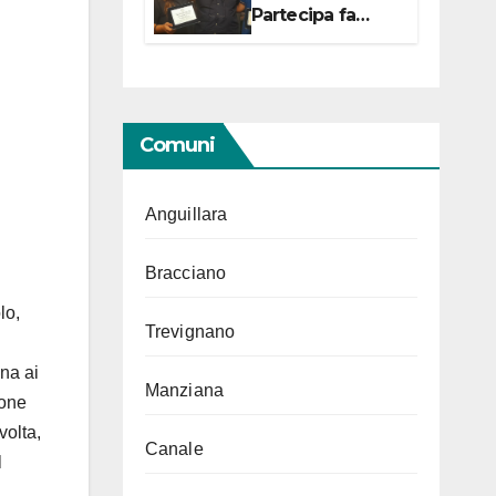
Partecipa fa
centro con due
campionesse di
Tiro a Segno in
vista delle urne
Comuni
Anguillara
Bracciano
lo,
Trevignano
na ai
Manziana
ione
volta,
Canale
l