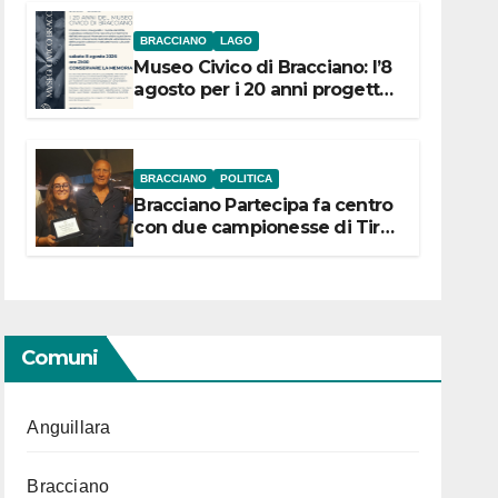
BRACCIANO
LAGO
Museo Civico di Bracciano: l’8
agosto per i 20 anni progetto
“Conservare la memoria”
BRACCIANO
POLITICA
Bracciano Partecipa fa centro
con due campionesse di Tiro
a Segno in vista delle urne
Comuni
Anguillara
Bracciano