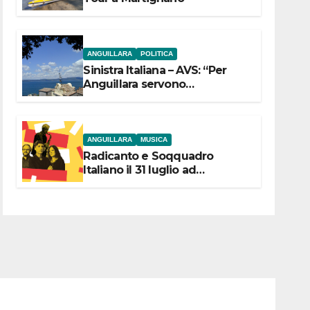
ANGUILLARA
POLITICA
Sinistra Italiana – AVS: “Per
Anguillara servono
trasparenza, partecipazione e
scelte politiche coraggiose”
ANGUILLARA
MUSICA
Radicanto e Soqquadro
Italiano il 31 luglio ad
Anguillara