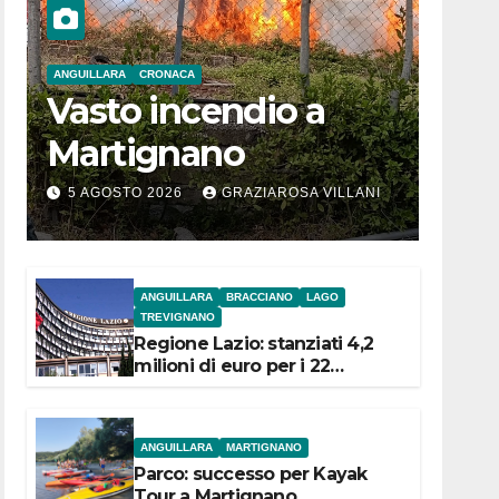
ANGUILLARA
CRONACA
Vasto incendio a
Martignano
5 AGOSTO 2026
GRAZIAROSA VILLANI
ANGUILLARA
BRACCIANO
LAGO
TREVIGNANO
Regione Lazio: stanziati 4,2
milioni di euro per i 22
Comuni dell’Etruria
Meridionale
ANGUILLARA
MARTIGNANO
Parco: successo per Kayak
Tour a Martignano