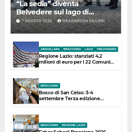
“La sedia” diventa
Belvedere sul lago di
Bracciano: ieri
7 AGOSTO 2026
GRAZIAROSA VILLANI
l’inaugurazione
ANGUILLARA
BRACCIANO
LAGO
TREVIGNANO
Regione Lazio: stanziati 4,2
milioni di euro per i 22 Comuni
dell’Etruria Meridionale
BRACCIANO
Bosco di San Celso: 3-4
settembre Terza edizione
Festival “Storie in cielo e in terra”
BRACCIANO
REGIONE LAZIO