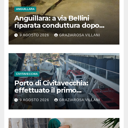
ANGUILLARA
Anguillara: a via Bellini
riparata conduttura dopo
segnalazione IdD
9 AGOSTO 2026
GRAZIAROSA VILLANI
CIVITAVECCHIA
Porto di Civitavecchia:
effettuato il primo
rifornimento di GNL ad una
9 AGOSTO 2026
GRAZIAROSA VILLANI
nave da crociera