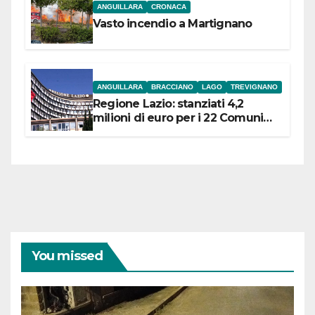
ANGUILLARA
CRONACA
Vasto incendio a Martignano
ANGUILLARA
BRACCIANO
LAGO
TREVIGNANO
Regione Lazio: stanziati 4,2
milioni di euro per i 22 Comuni
dell’Etruria Meridionale
You missed