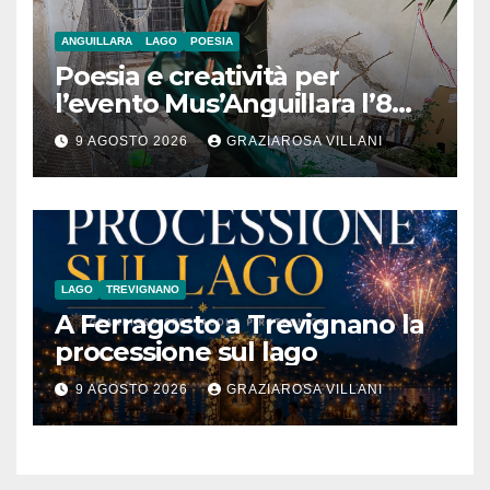
ANGUILLARA
LAGO
POESIA
Poesia e creatività per
l’evento Mus’Anguillara l’8
agosto 2026 al Museo
9 AGOSTO 2026
GRAZIAROSA VILLANI
Contadino
LAGO
TREVIGNANO
A Ferragosto a Trevignano la
processione sul lago
9 AGOSTO 2026
GRAZIAROSA VILLANI