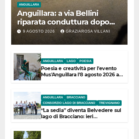
ANGUILLARA
Anguillara: a via Bellini
riparata conduttura dopo
segnalazione IdD
9 AGOSTO 2026
GRAZIAROSA VILLANI
ANGUILLARA
LAGO
POESIA
Poesia e creatività per l’evento
Mus’Anguillara l’8 agosto 2026 al
Museo Contadino
ANGUILLARA
BRACCIANO
CONSORZIO LAGO DI BRACCIANO
TREVIGNANO
“La sedia” diventa Belvedere sul
lago di Bracciano: ieri
l’inaugurazione