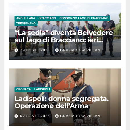
ANGUILLARA
BRACCIANO
CONSORZIO LAGO DI BRACCIANO
TREVIGNANO
“La sedia” diventa Belvedere
sul lago di Bracciano: ieri
l’inaugurazione
7 AGOSTO 2026
GRAZIAROSA VILLANI
CRONACA
LADISPOLI
Ladispoli: donna segregata.
Operazione dell’Arma
6 AGOSTO 2026
GRAZIAROSA VILLANI