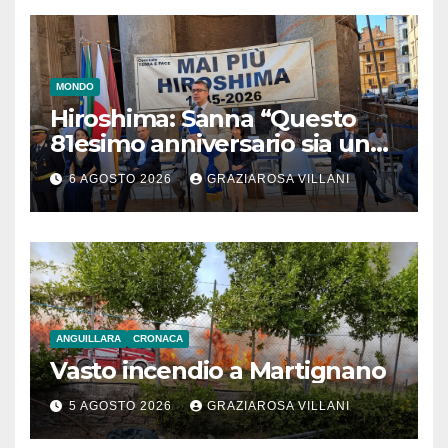
MONDO
Hiroshima: Sanna “Questo
81esimo anniversario sia un
monito per tutti”
6 AGOSTO 2026
GRAZIAROSA VILLANI
ANGUILLARA
CRONACA
Vasto incendio a Martignano
5 AGOSTO 2026
GRAZIAROSA VILLANI