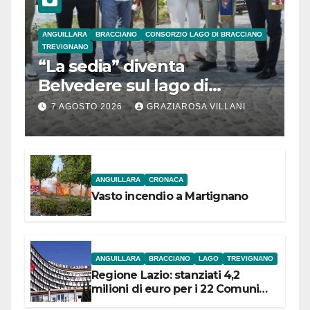
ANGUILLARA
BRACCIANO
CONSORZIO LAGO DI BRACCIANO
TREVIGNANO
“La sedia” diventa
Belvedere sul lago di
Bracciano: ieri
7 AGOSTO 2026
GRAZIAROSA VILLANI
l’inaugurazione
ANGUILLARA
CRONACA
Vasto incendio a Martignano
ANGUILLARA
BRACCIANO
LAGO
TREVIGNANO
Regione Lazio: stanziati 4,2
milioni di euro per i 22 Comuni
dell’Etruria Meridionale