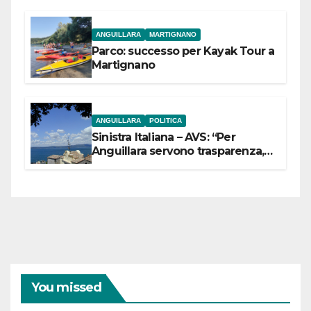
ANGUILLARA
MARTIGNANO
Parco: successo per Kayak Tour a
Martignano
ANGUILLARA
POLITICA
Sinistra Italiana – AVS: “Per
Anguillara servono trasparenza,
partecipazione e scelte politiche
coraggiose”
You missed