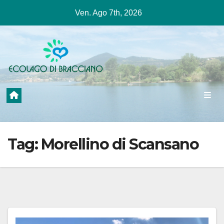
Salta
Ven. Ago 7th, 2026
al
contenuto
Tag:
Morellino di Scansano