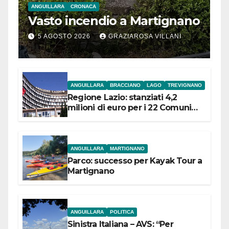
ANGUILLARA
CRONACA
Vasto incendio a Martignano
5 AGOSTO 2026
GRAZIAROSA VILLANI
ANGUILLARA
BRACCIANO
LAGO
TREVIGNANO
Regione Lazio: stanziati 4,2
milioni di euro per i 22 Comuni
dell’Etruria Meridionale
ANGUILLARA
MARTIGNANO
Parco: successo per Kayak Tour a
Martignano
ANGUILLARA
POLITICA
Sinistra Italiana – AVS: “Per