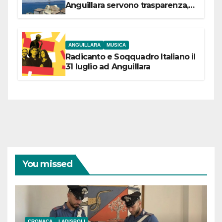
Anguillara servono trasparenza,
partecipazione e scelte politiche
coraggiose”
ANGUILLARA
MUSICA
Radicanto e Soqquadro Italiano il
31 luglio ad Anguillara
You missed
CRONACA
LADISPOLI