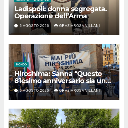
Ladispoli: donna segregata.
Operazione dell’Arma
6 AGOSTO 2026
GRAZIAROSA VILLANI
MONDO
Hiroshima: Sanna “Questo
81esimo anniversario sia un
monito per tutti”
6 AGOSTO 2026
GRAZIAROSA VILLANI