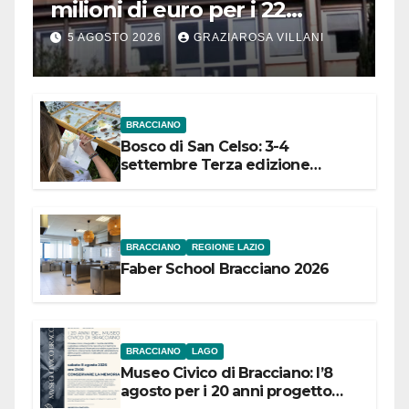
milioni di euro per i 22
Comuni dell’Etruria
5 AGOSTO 2026
GRAZIAROSA VILLANI
Meridionale
BRACCIANO
Bosco di San Celso: 3-4
settembre Terza edizione
Festival “Storie in cielo e in terra”
BRACCIANO
REGIONE LAZIO
Faber School Bracciano 2026
BRACCIANO
LAGO
Museo Civico di Bracciano: l’8
agosto per i 20 anni progetto