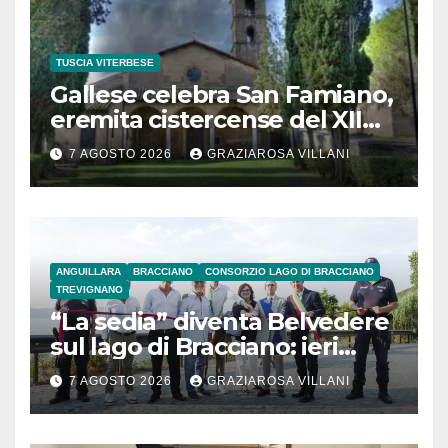
TUSCIA VITERBESE
Gallese celebra San Famiano,
eremita cistercense del XII
secolo
7 AGOSTO 2026
GRAZIAROSA VILLANI
ANGUILLARA
BRACCIANO
CONSORZIO LAGO DI BRACCIANO
TREVIGNANO
“La sedia” diventa Belvedere
sul lago di Bracciano: ieri
l’inaugurazione
7 AGOSTO 2026
GRAZIAROSA VILLANI