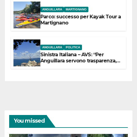
ANGUILLARA
MARTIGNANO
Parco: successo per Kayak Tour a
Martignano
ANGUILLARA
POLITICA
Sinistra Italiana – AVS: “Per
Anguillara servono trasparenza,
partecipazione e scelte politiche
coraggiose”
You missed