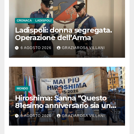
CRONACA
LADISPOLI
Ladispoli: donna segregata.
Operazione dell’Arma
6 AGOSTO 2026
GRAZIAROSA VILLANI
MONDO
Hiroshima: Sanna “Questo
81esimo anniversario sia un
monito per tutti”
6 AGOSTO 2026
GRAZIAROSA VILLANI