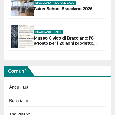
BRACCIANO
REGIONE LAZIO
Faber School Bracciano 2026
BRACCIANO
LAGO
Museo Civico di Bracciano: l’8
agosto per i 20 anni progetto
“Conservare la memoria”
Comuni
Anguillara
Bracciano
Trevignano