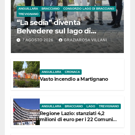
ANGUILLARA
BRACCIANO
CONSORZIO LAGO DI BRACCIANO
TREVIGNANO
“La sedia” diventa
Belvedere sul lago di
Bracciano: ieri
7 AGOSTO 2026
GRAZIAROSA VILLANI
l’inaugurazione
ANGUILLARA
CRONACA
Vasto incendio a Martignano
ANGUILLARA
BRACCIANO
LAGO
TREVIGNANO
Regione Lazio: stanziati 4,2
milioni di euro per i 22 Comuni
dell’Etruria Meridionale