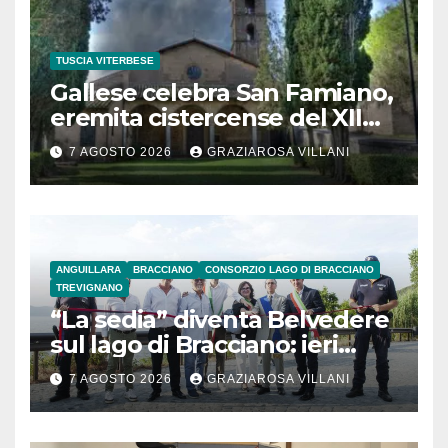
TUSCIA VITERBESE
Gallese celebra San Famiano,
eremita cistercense del XII
secolo
7 AGOSTO 2026
GRAZIAROSA VILLANI
ANGUILLARA
BRACCIANO
CONSORZIO LAGO DI BRACCIANO
TREVIGNANO
“La sedia” diventa Belvedere
sul lago di Bracciano: ieri
l’inaugurazione
7 AGOSTO 2026
GRAZIAROSA VILLANI