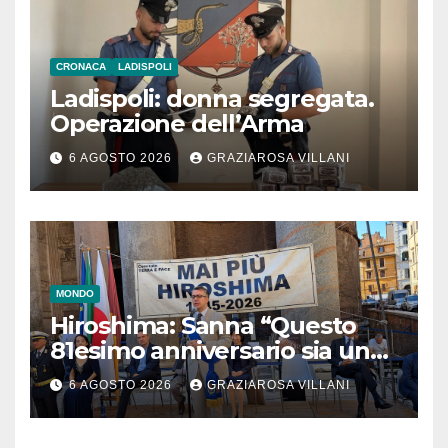
CRONACA
LADISPOLI
Ladispoli: donna segregata.
Operazione dell’Arma
6 AGOSTO 2026
GRAZIAROSA VILLANI
MONDO
Hiroshima: Sanna “Questo
81esimo anniversario sia un
monito per tutti”
6 AGOSTO 2026
GRAZIAROSA VILLANI