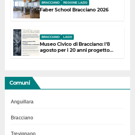
BRACCIANO
REGIONE LAZIO
Faber School Bracciano 2026
BRACCIANO
LAGO
Museo Civico di Bracciano: l’8
agosto per i 20 anni progetto
“Conservare la memoria”
Comuni
Anguillara
Bracciano
Trevignano