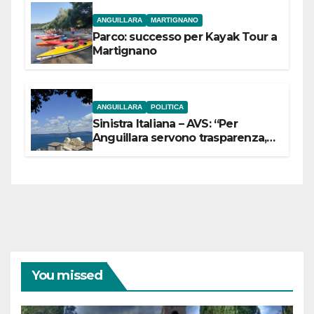
ANGUILLARA
MARTIGNANO
Parco: successo per Kayak Tour a
Martignano
ANGUILLARA
POLITICA
Sinistra Italiana – AVS: “Per
Anguillara servono trasparenza,
partecipazione e scelte politiche
coraggiose”
You missed