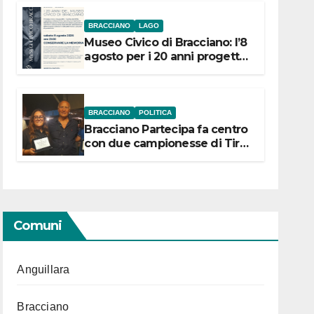
BRACCIANO
LAGO
Museo Civico di Bracciano: l’8
agosto per i 20 anni progetto
“Conservare la memoria”
BRACCIANO
POLITICA
Bracciano Partecipa fa centro
con due campionesse di Tiro
a Segno in vista delle urne
Comuni
Anguillara
Bracciano