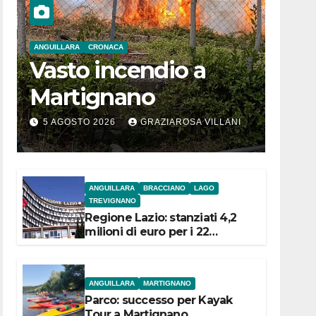
ANGUILLARA
CRONACA
Vasto incendio a
Martignano
5 AGOSTO 2026
GRAZIAROSA VILLANI
ANGUILLARA
BRACCIANO
LAGO
TREVIGNANO
Regione Lazio: stanziati 4,2
milioni di euro per i 22
Comuni dell’Etruria
Meridionale
ANGUILLARA
MARTIGNANO
Parco: successo per Kayak
Tour a Martignano