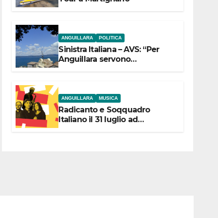
ANGUILLARA
POLITICA
Sinistra Italiana – AVS: “Per
Anguillara servono
trasparenza, partecipazione e
scelte politiche coraggiose”
ANGUILLARA
MUSICA
Radicanto e Soqquadro
Italiano il 31 luglio ad
Anguillara