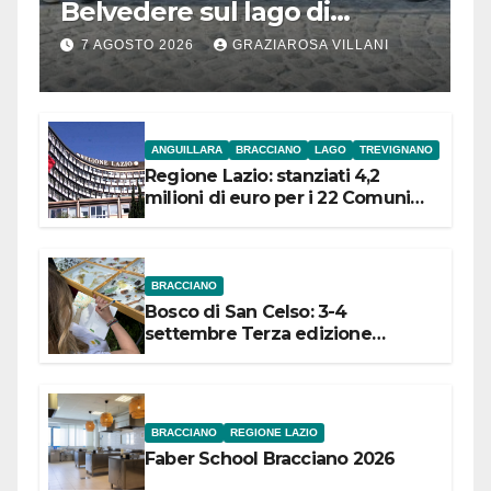
Belvedere sul lago di
Bracciano: ieri
7 AGOSTO 2026
GRAZIAROSA VILLANI
l’inaugurazione
ANGUILLARA
BRACCIANO
LAGO
TREVIGNANO
Regione Lazio: stanziati 4,2
milioni di euro per i 22 Comuni
dell’Etruria Meridionale
BRACCIANO
Bosco di San Celso: 3-4
settembre Terza edizione
Festival “Storie in cielo e in terra”
BRACCIANO
REGIONE LAZIO
Faber School Bracciano 2026