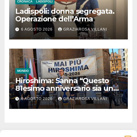
CRONACA
LADISPOLI
Ladispoli: donna segregata.
Operazione dell’Arma
6 AGOSTO 2026
GRAZIAROSA VILLANI
MONDO
Hiroshima: Sanna “Questo
81esimo anniversario sia un
monito per tutti”
6 AGOSTO 2026
GRAZIAROSA VILLANI