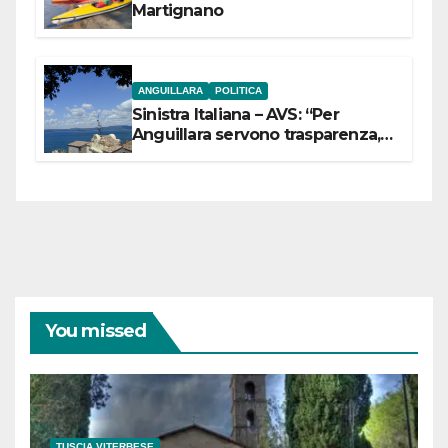
Martignano
ANGUILLARA
POLITICA
Sinistra Italiana – AVS: “Per
Anguillara servono trasparenza,
partecipazione e scelte politiche
coraggiose”
You missed
TUSCIA VITERBESE