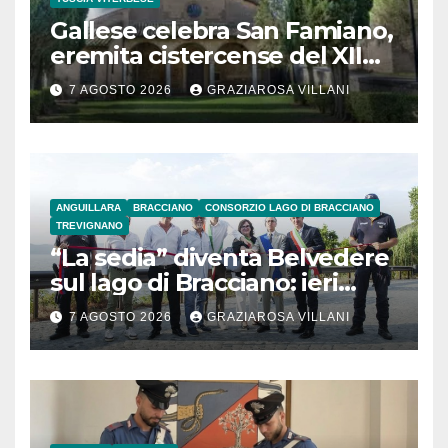
Gallese celebra San Famiano,
eremita cistercense del XII
secolo
7 AGOSTO 2026
GRAZIAROSA VILLANI
ANGUILLARA
BRACCIANO
CONSORZIO LAGO DI BRACCIANO
TREVIGNANO
“La sedia” diventa Belvedere
sul lago di Bracciano: ieri
l’inaugurazione
7 AGOSTO 2026
GRAZIAROSA VILLANI