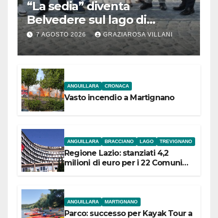
“La sedia” diventa
Belvedere sul lago di
Bracciano: ieri
7 AGOSTO 2026
GRAZIAROSA VILLANI
l’inaugurazione
ANGUILLARA
CRONACA
Vasto incendio a Martignano
ANGUILLARA
BRACCIANO
LAGO
TREVIGNANO
Regione Lazio: stanziati 4,2
milioni di euro per i 22 Comuni
dell’Etruria Meridionale
ANGUILLARA
MARTIGNANO
Parco: successo per Kayak Tour a